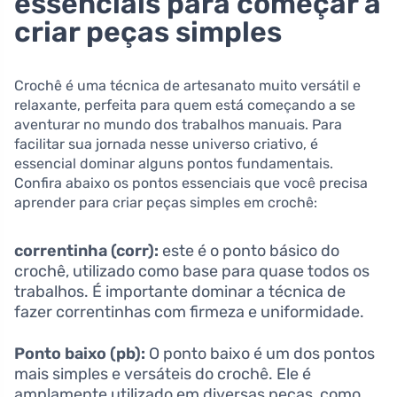
essenciais para começar a
criar peças simples
Crochê ​é​ uma técnica de artesanato muito ⁣versátil e
relaxante, perfeita⁢ para quem‌ está começando a se⁣
aventurar no mundo⁤ dos trabalhos manuais. Para
facilitar sua jornada nesse universo criativo, é
essencial dominar alguns pontos ‍fundamentais.
Confira​ abaixo ​os pontos essenciais que você⁤ precisa⁤
aprender para criar peças simples em​ crochê:
correntinha (corr):
este é⁤ o ponto básico do
crochê, ‌utilizado como base para⁣ quase todos‍ os
⁤trabalhos. É ⁣importante ⁤dominar a técnica de
fazer correntinhas com firmeza e​ uniformidade.
Ponto baixo ‌(pb):
O ⁢ponto baixo é ​um dos pontos
mais simples e versáteis ⁤do crochê. Ele ​é
‌amplamente‍ utilizado em​ diversas ⁢peças, como