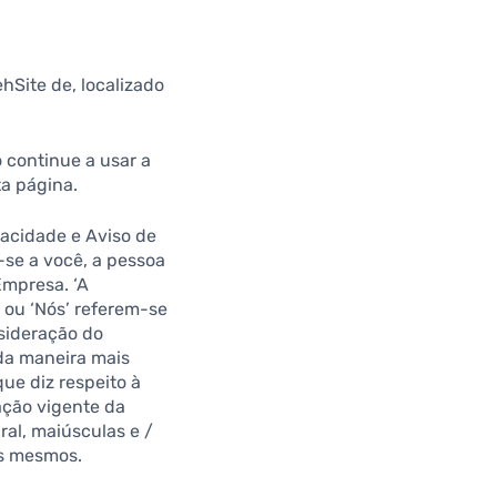
hSite de, localizado
 continue a usar a
a página.
vacidade e Aviso de
m-se a você, a pessoa
Empresa. ‘A
s’ ou ‘Nós’ referem-se
nsideração do
 da maneira mais
ue diz respeito à
ação vigente da
ral, maiúsculas e /
os mesmos.