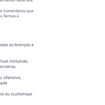
ntários neste site.
uer Comentários que
s Termos e
odas as licenças e
ual, incluindo,
erceiros;
, ofensivo,
dade
ios ou customizar