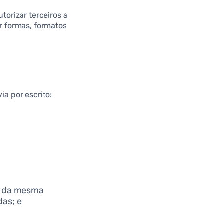
torizar terceiros a
r formas, formatos
a por escrito:
te da mesma
das; e