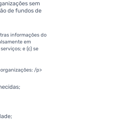
rganizações sem
ção de fundos de
utras informações do
 falsamente em
erviços; e (c) se
 organizações: /p>
hecidas;
dade;