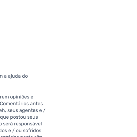
m a ajuda do
rem opiniões e
os Comentários antes
eh, seus agentes e /
a que postou seus
ão será responsável
os e / ou sofridos