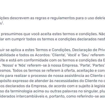
ições descrevem as regras e regulamentos para o uso dekrie
m/.
e, presumimos que você aceita estes termos e condições. Não
dar em cumprir todos os termos e condições declarados nest
uir se aplica a estes Termos e Condições, Declaração de Pri
ilidade e todos os Acordos: ‘Cliente’, ‘Você’ e ‘Seu’ refere
 site e está em conformidade com os termos e condições da 
’, ‘Nosso’ e ‘Nós’ referem-se à nossa Empresa. ‘Parte’, ‘Parte
esmos. Todos os termos se referem à oferta, aceitação e co
o para realizar o processo de nossa assistência ao Cliente
pósito expresso de atender às necessidades do Cliente no q
ços declarados da Empresa, de acordo com e sujeito à legisl
o da terminologia acima ou outras palavras no singular, plu
nsiderados intercambiáveis e, portanto, como referindo-se a