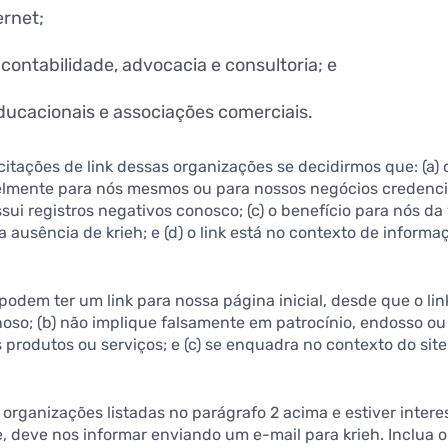
ernet;
 contabilidade, advocacia e consultoria; e
educacionais e associações comerciais.
itações de link dessas organizações se decidirmos que: (a) o
lmente para nós mesmos ou para nossos negócios credencia
ui registros negativos conosco; (c) o benefício para nós da 
 ausência de krieh; e (d) o link está no contexto de informa
odem ter um link para nossa página inicial, desde que o link
so; (b) não implique falsamente em patrocínio, endosso ou
 produtos ou serviços; e (c) se enquadra no contexto do site
 organizações listadas no parágrafo 2 acima e estiver inter
te, deve nos informar enviando um e-mail para krieh. Inclua