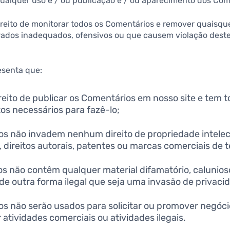
ualquer uso e / ou publicação e / ou aparecimento dos Come
direito de monitorar todos os Comentários e remover quaisq
ados inadequados, ofensivos ou que causem violação deste
esenta que:
reito de publicar os Comentários em nosso site e tem t
s necessários para fazê-lo;
s não invadem nenhum direito de propriedade intelect
 direitos autorais, patentes ou marcas comerciais de t
s não contêm qualquer material difamatório, calunioso
de outra forma ilegal que seja uma invasão de privaci
s não serão usados para solicitar ou promover negóc
 atividades comerciais ou atividades ilegais.