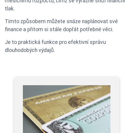
měsíčnímu rozpočtu, čímž se výrazně sníží finanční
tlak.
Tímto způsobem můžete snáze naplánovat své
finance a přitom si stále dopřát potřebné věci.
Je to praktická funkce pro efektivní správu
dlouhodobých výdajů.