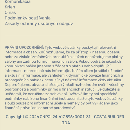
Komunikácia
Krieh
O nás
Podmienky používania
Zásady ochrany osobných údajov
PRÁVNÍ UPOZORNĚNÍ: Tyto webové stránky poskytují relevantní
informace a obsah. Zdůrazňujeme, že za přístup k našemu obsahu
nebo za získání zmíněných produktů a služeb nepožadujeme platby,
zálohy ani žádnou formu finančních záloh. Pokud obdržíte jakoukoli
komunikaci naším jménem s žádostí o platbu nebo doplňující
informace, neprodleně nás informujte. Naším cílem je sdílet užitečné
a aktuální informace, ale vzhledem k dynamické povaze finančních a
propagačních nabídek nemusí být některé informace vždy aktuální.
Doporučujeme, abyste si před jakýmkoli rozhodnutím ověřili všechny
podrobnosti a podmínky přímo u finančních institucí. Je důležité si
uvědomit, že neručíme za schválení, úvěrové limity ani specifické
podmínky nabízené finančními institucemi a že tyto webové stránky
slouží pouze pro informační účely a neměly by být vykládány jako
finanční, právní ani odborné poradenství.
Copyright © 2026 CNPJ: 24.617.596/0001-31 - COSTA BUILDER
LTDA