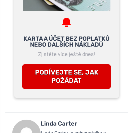
KARTA A ÚČET BEZ POPLATKŮ
NEBO DALŠÍCH NÁKLADŮ
Zjistěte více ještě dnes!
PODÍVEJTE SE, JAK
POŽÁDAT
Linda Carter
Linda Carter je spisovatelka a