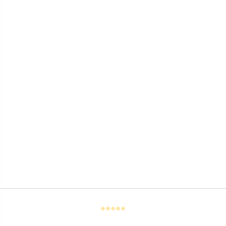
⭐⭐⭐⭐⭐