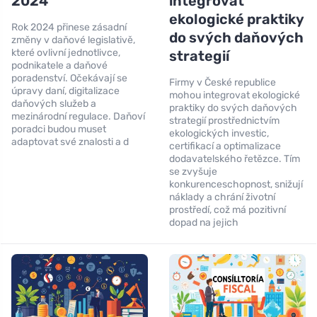
2024
integrovat
ekologické praktiky
Rok 2024 přinese zásadní
do svých daňových
změny v daňové legislativě,
které ovlivní jednotlivce,
strategií
podnikatele a daňové
poradenství. Očekávají se
Firmy v České republice
úpravy daní, digitalizace
mohou integrovat ekologické
daňových služeb a
praktiky do svých daňových
mezinárodní regulace. Daňoví
strategií prostřednictvím
poradci budou muset
ekologických investic,
adaptovat své znalosti a d
certifikací a optimalizace
dodavatelského řetězce. Tím
se zvyšuje
konkurenceschopnost, snižují
náklady a chrání životní
prostředí, což má pozitivní
dopad na jejich