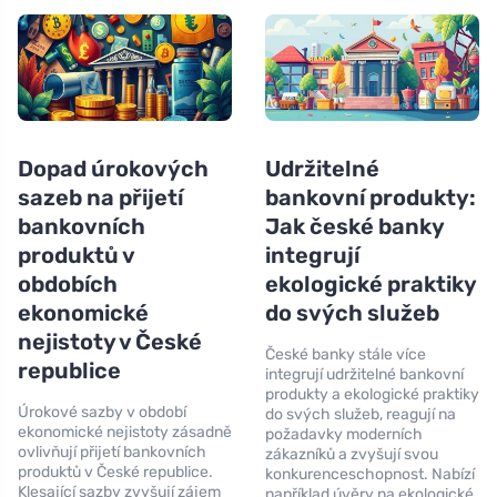
Dopad úrokových
Udržitelné
sazeb na přijetí
bankovní produkty:
bankovních
Jak české banky
produktů v
integrují
obdobích
ekologické praktiky
ekonomické
do svých služeb
nejistoty v České
České banky stále více
republice
integrují udržitelné bankovní
produkty a ekologické praktiky
Úrokové sazby v období
do svých služeb, reagují na
ekonomické nejistoty zásadně
požadavky moderních
ovlivňují přijetí bankovních
zákazníků a zvyšují svou
produktů v České republice.
konkurenceschopnost. Nabízí
Klesající sazby zvyšují zájem
například úvěry na ekologické