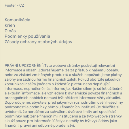
Footer - CZ
Komunikácia
Krieh
O nás
Podmienky používania
Zásady ochrany osobných údajov
PRÁVNÍ UPOZORNĚNÍ: Tyto webové stránky poskytují relevantní
informace a obsah. Zdůrazňujeme, že za přístup k našemu obsahu
nebo za získání zmíněných produktů a služeb nepožadujeme platby,
zálohy ani žádnou formu finančních záloh. Pokud obdržíte jakoukoli
komunikaci naším jménem s žádostí o platbu nebo doplňující
informace, neprodleně nás informujte. Naším cílem je sdílet užitečné
a aktuální informace, ale vzhledem k dynamické povaze finančních a
propagačních nabídek nemusí být některé informace vždy aktuální.
Doporučujeme, abyste si před jakýmkoli rozhodnutím ověřili všechny
podrobnosti a podmínky přímo u finančních institucí. Je důležité si
uvědomit, že neručíme za schválení, úvěrové limity ani specifické
podmínky nabízené finančními institucemi a že tyto webové stránky
slouží pouze pro informační účely a neměly by být vykládány jako
finanční, právní ani odborné poradenství.