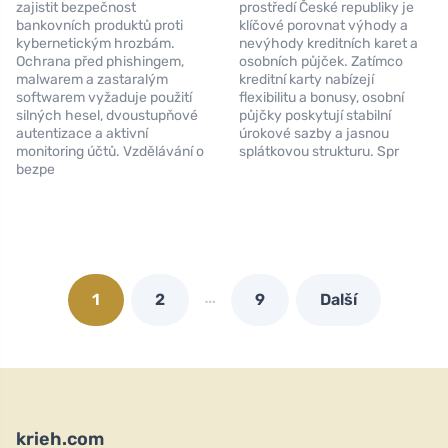
zajistit bezpečnost
prostředí České republiky je
bankovních produktů proti
klíčové porovnat výhody a
kybernetickým hrozbám.
nevýhody kreditních karet a
Ochrana před phishingem,
osobních půjček. Zatímco
malwarem a zastaralým
kreditní karty nabízejí
softwarem vyžaduje použití
flexibilitu a bonusy, osobní
silných hesel, dvoustupňové
půjčky poskytují stabilní
autentizace a aktivní
úrokové sazby a jasnou
monitoring účtů. Vzdělávání o
splátkovou strukturu. Spr
bezpe
…
1
2
9
Další
krieh.com