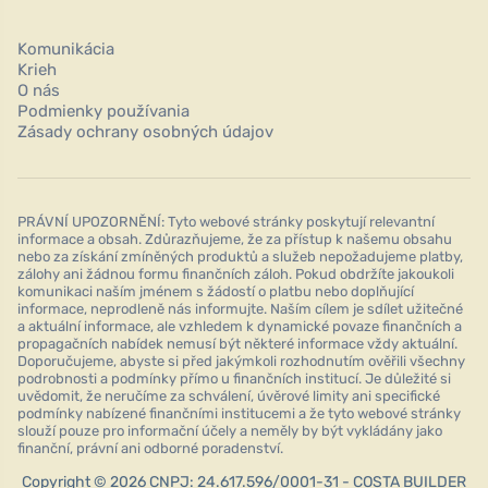
Komunikácia
Krieh
O nás
Podmienky používania
Zásady ochrany osobných údajov
PRÁVNÍ UPOZORNĚNÍ: Tyto webové stránky poskytují relevantní
informace a obsah. Zdůrazňujeme, že za přístup k našemu obsahu
nebo za získání zmíněných produktů a služeb nepožadujeme platby,
zálohy ani žádnou formu finančních záloh. Pokud obdržíte jakoukoli
komunikaci naším jménem s žádostí o platbu nebo doplňující
informace, neprodleně nás informujte. Naším cílem je sdílet užitečné
a aktuální informace, ale vzhledem k dynamické povaze finančních a
propagačních nabídek nemusí být některé informace vždy aktuální.
Doporučujeme, abyste si před jakýmkoli rozhodnutím ověřili všechny
podrobnosti a podmínky přímo u finančních institucí. Je důležité si
uvědomit, že neručíme za schválení, úvěrové limity ani specifické
podmínky nabízené finančními institucemi a že tyto webové stránky
slouží pouze pro informační účely a neměly by být vykládány jako
finanční, právní ani odborné poradenství.
Copyright © 2026 CNPJ: 24.617.596/0001-31 - COSTA BUILDER