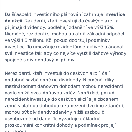
Další aspekt investičního plánování zahrnuje
investice
do akcií
. Rezidenti, kteří investují do českých akcií a
přijímají dividendy, podléhají zdanění ve výši 15%.
Nicméně, rezidenti si mohou uplatnit základní odpočet
ve výši 1,5 milionu Kč, pokud dodržují podmínky
investice. To umožňuje rezidentům efektivně plánovat
své investice tak, aby co nejvíce využili daňové výhody
spojené s dividendovými příjmy.
Nerezidenti, kteří investují do českých akcií, čelí
obdobné sazbě daně na dividendy. Nicméně, díky
mezinárodním daňovým dohodám mohou nerezidenti
často snížit svou daňovou zátěž. Například, pokud
nerezident investuje do českých akcií a je občanem
země s platnou dohodou o zamezení dvojímu zdanění,
mohou být dividendy zdaněny nižší sazbou či
osvobozené od daně. To vyžaduje důkladné
prozkoumání konkrétní dohody a podmínek pro její
uplatnění.