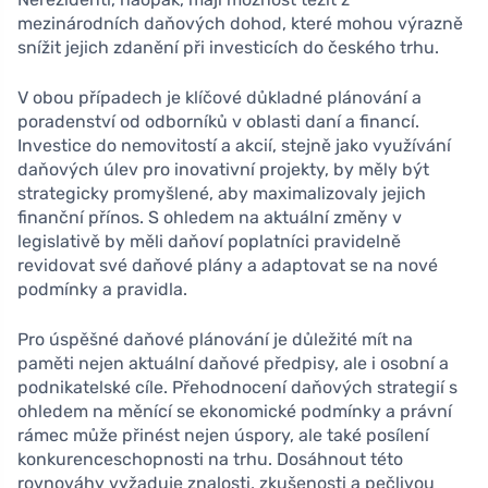
mezinárodních daňových dohod, které mohou výrazně
snížit jejich zdanění při investicích do českého trhu.
V obou případech je klíčové důkladné plánování a
poradenství od odborníků v oblasti daní a financí.
Investice do nemovitostí a akcií, stejně jako využívání
daňových úlev pro inovativní projekty, by měly být
strategicky promyšlené, aby maximalizovaly jejich
finanční přínos. S ohledem na aktuální změny v
legislativě by měli daňoví poplatníci pravidelně
revidovat své daňové plány a adaptovat se na nové
podmínky a pravidla.
Pro úspěšné daňové plánování je důležité mít na
paměti nejen aktuální daňové předpisy, ale i osobní a
podnikatelské cíle. Přehodnocení daňových strategií s
ohledem na měnící se ekonomické podmínky a právní
rámec může přinést nejen úspory, ale také posílení
konkurenceschopnosti na trhu. Dosáhnout této
rovnováhy vyžaduje znalosti, zkušenosti a pečlivou