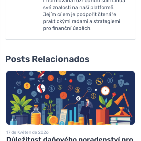
informovaná rozhodnutí sdílí Linda
své znalosti na naší platformě.
Jejím cílem je podpořit čtenáře
praktickými radami a strategiemi
pro finanční úspěch.
Posts Relacionados
17 de Květen de 2026
Důležitost daňového poradenství pro