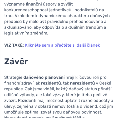
významné finanční úspory a zvýšit
konkurenceschopnost jednotlivců i podnikatelů na
trhu. Vzhledem k dynamickému charakteru daňových
předpisů by mělo být pravidelně přehodnocováno a
aktualizováno, aby odpovídalo aktuálním trendům a
legislativním změnám.
VIZ TAKÉ:
Klikněte sem a přečtěte si další článek
Závěr
Strategie
daňového plánování
hrají klíčovou roli pro
finanční zdraví jak
rezidentů
, tak
nerezidentů
v České
republice. Jak jsme viděli, každý daňový status přináší
odlišné výhody, ale také výzvy, které je třeba pečlivě
zvážit. Rezidenti mají možnost uplatnit různé odpočty a
úlevy, zejména v oblasti nemovitostí a dividend, což jim
umožňuje optimalizovat svou daňovou povinnost.
Nerezidenti, naopak, mají možnost těžit z