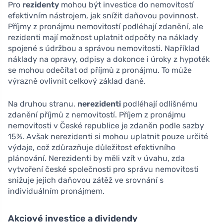
Pro
rezidenty
mohou být investice do nemovitostí
efektivním nástrojem, jak snížit daňovou povinnost.
Příjmy z pronájmu nemovitostí podléhají zdanění, ale
rezidenti mají možnost uplatnit odpočty na náklady
spojené s údržbou a správou nemovitosti. Například
náklady na opravy, odpisy a dokonce i úroky z hypoték
se mohou odečítat od příjmů z pronájmu. To může
výrazně ovlivnit celkový základ daně.
Na druhou stranu,
nerezidenti
podléhají odlišnému
zdanění příjmů z nemovitostí. Příjem z pronájmu
nemovitosti v České republice je zdaněn podle sazby
15%. Avšak nerezidenti si mohou uplatnit pouze určité
výdaje, což zdůrazňuje důležitost efektivního
plánování. Nerezidenti by měli vzít v úvahu, zda
vytvoření české společnosti pro správu nemovitosti
snižuje jejich daňovou zátěž ve srovnání s
individuálním pronájmem.
Akciové investice a dividendy