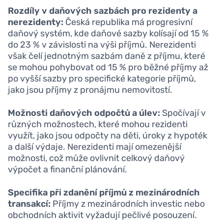
Rozdíly v daňových sazbách pro rezidenty a
nerezidenty:
Česká republika má progresivní
daňový systém, kde daňové sazby kolísají od 15 %
do 23 % v závislosti na výši příjmů. Nerezidenti
však čelí jednotným sazbám daně z příjmu, které
se mohou pohybovat od 15 % pro běžné příjmy až
po vyšší sazby pro specifické kategorie příjmů,
jako jsou příjmy z pronájmu nemovitostí.
Možnosti daňových odpočtů a úlev:
Spočívají v
různých možnostech, které mohou rezidenti
využít, jako jsou odpočty na děti, úroky z hypoték
a další výdaje. Nerezidenti mají omezenější
možnosti, což může ovlivnit celkový daňový
výpočet a finanční plánování.
Specifika při zdanění příjmů z mezinárodních
transakcí:
Příjmy z mezinárodních investic nebo
obchodních aktivit vyžadují pečlivé posouzení.