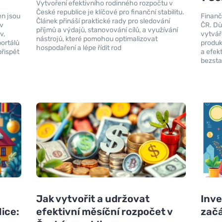
Vytvoření efektivního rodinného rozpočtu v
České republice je klíčové pro finanční stabilitu.
en jsou
Finanč
Článek přináší praktické rady pro sledování
 v
ČR. Dů
příjmů a výdajů, stanovování cílů, a využívání
v,
vytvář
nástrojů, které pomohou optimalizovat
ortálů
produk
hospodaření a lépe řídit rod
řispět
a efek
bezsta
Jak vytvořit a udržovat
Inve
ice:
efektivní měsíční rozpočet v
začá