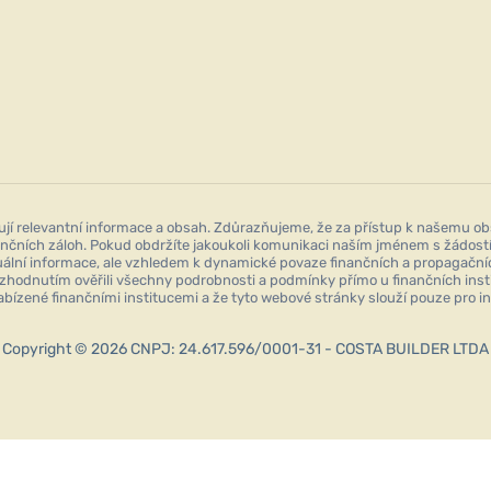
 relevantní informace a obsah. Zdůrazňujeme, že za přístup k našemu ob
nčních záloh. Pokud obdržíte jakoukoli komunikaci naším jménem s žádostí 
ktuální informace, ale vzhledem k dynamické povaze finančních a propagač
ozhodnutím ověřili všechny podrobnosti a podmínky přímo u finančních insti
abízené finančními institucemi a že tyto webové stránky slouží pouze pro i
Copyright © 2026 CNPJ: 24.617.596/0001-31 - COSTA BUILDER LTDA