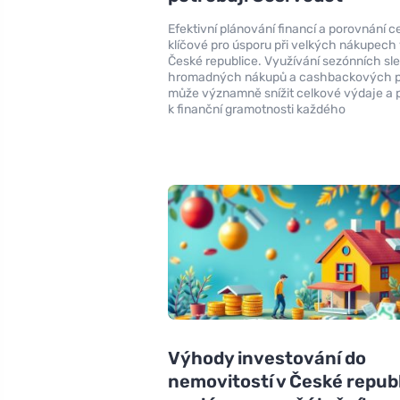
Efektivní plánování financí a porovnání c
klíčové pro úsporu při velkých nákupech
České republice. Využívání sezónních sle
hromadných nákupů a cashbackových p
může významně snížit celkové výdaje a p
k finanční gramotnosti každého
Výhody investování do
nemovitostí v České republ