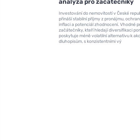
analýza pro začátečníky
Investování do nemovitostí v České repu
přináší stabilní příjmy z pronájmu, ochran
inflaci a potenciál zhodnocení. Vhodné p
začátečníky, kteří hledají diversifikaci por
poskytuje méně volatilní alternativu k ak
dluhopisům, s konzistentními vý