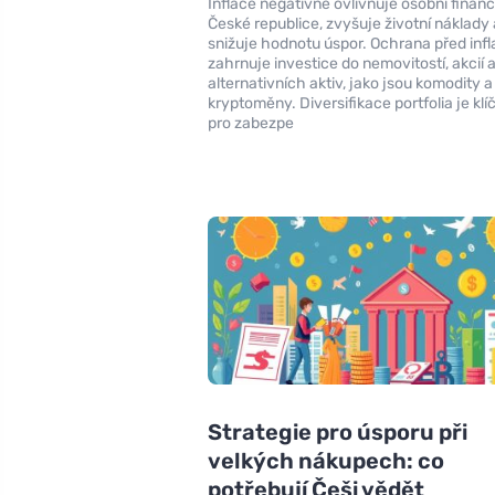
Inflace negativně ovlivňuje osobní financ
České republice, zvyšuje životní náklady 
snižuje hodnotu úspor. Ochrana před infl
zahrnuje investice do nemovitostí, akcií 
alternativních aktiv, jako jsou komodity a
kryptoměny. Diversifikace portfolia je kl
pro zabezpe
Strategie pro úsporu při
velkých nákupech: co
potřebují Češi vědět