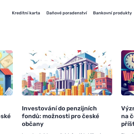
Kreditní karta
Daňové poradenství
Bankovní produkty
Investování do penzijních
Výz
eské
fondů: možnosti pro české
na č
občany
příš