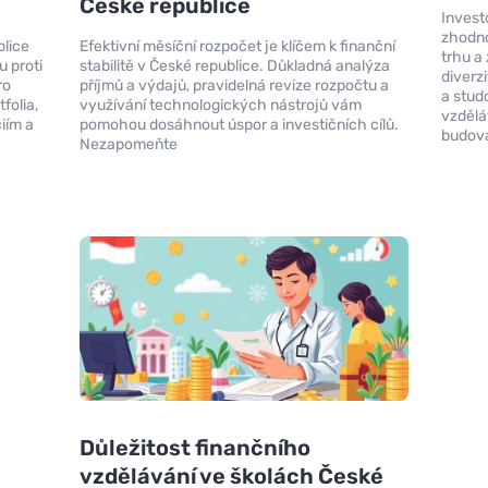
České republice
Invest
zhodno
blice
Efektivní měsíční rozpočet je klíčem k finanční
trhu a 
u proti
stabilitě v České republice. Důkladná analýza
diverzi
ro
příjmů a výdajů, pravidelná revize rozpočtu a
a studo
tfolia,
využívání technologických nástrojů vám
vzdělá
ciím a
pomohou dosáhnout úspor a investičních cílů.
budova
Nezapomeňte
Důležitost finančního
vzdělávání ve školách České