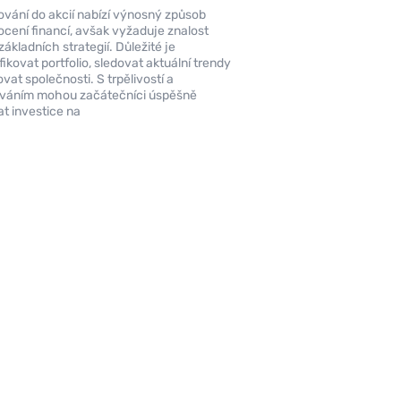
ování do akcií nabízí výnosný způsob
cení financí, avšak vyžaduje znalost
základních strategií. Důležité je
fikovat portfolio, sledovat aktuální trendy
vat společnosti. S trpělivostí a
váním mohou začátečníci úspěšně
t investice na