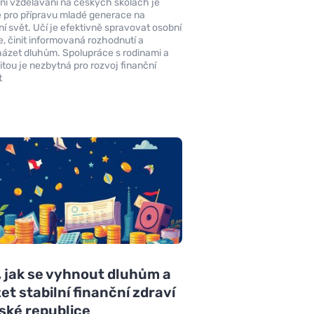
ní vzdělávání na českých školách je
é pro přípravu mladé generace na
í svět. Učí je efektivně spravovat osobní
e, činit informovaná rozhodnutí a
ázet dluhům. Spolupráce s rodinami a
tou je nezbytná pro rozvoj finanční
t
, jak se vyhnout dluhům a
et stabilní finanční zdraví
ské republice