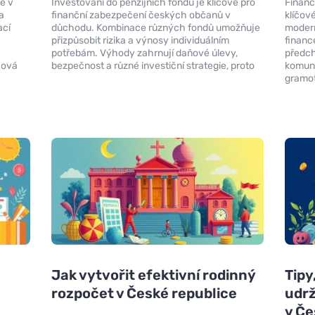
e v
Investování do penzijních fondů je klíčové pro
Finanč
a
finanční zabezpečení českých občanů v
klíčov
ací
důchodu. Kombinace různých fondů umožňuje
modern
a
přizpůsobit rizika a výnosy individuálním
financ
potřebám. Výhody zahrnují daňové úlevy,
předch
íčová
bezpečnost a různé investiční strategie, proto
komuni
gramo
Jak vytvořit efektivní rodinný
Tipy
rozpočet v České republice
udrž
v Če