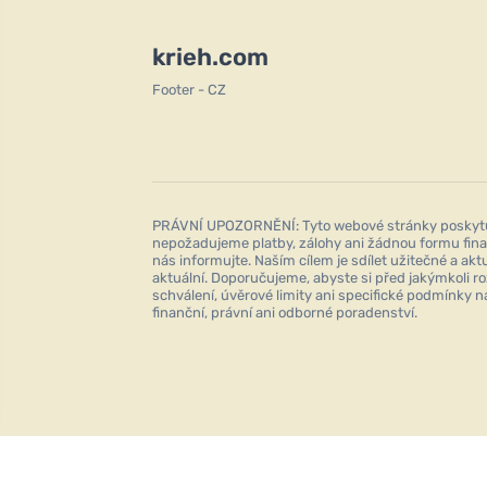
krieh.com
Footer - CZ
PRÁVNÍ UPOZORNĚNÍ: Tyto webové stránky poskytují
nepožadujeme platby, zálohy ani žádnou formu fina
nás informujte. Naším cílem je sdílet užitečné a a
aktuální. Doporučujeme, abyste si před jakýmkoli r
schválení, úvěrové limity ani specifické podmínky n
finanční, právní ani odborné poradenství.