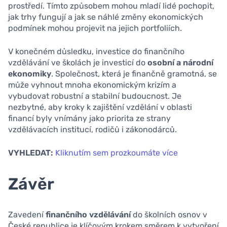
prostředí. Tímto způsobem mohou mladí lidé pochopit,
jak trhy fungují a jak se náhlé změny ekonomických
podmínek mohou projevit na jejich portfoliích.
V konečném důsledku, investice do finančního
vzdělávání ve školách je investicí do
osobní a národní
ekonomiky
. Společnost, která je finančně gramotná, se
může vyhnout mnoha ekonomickým krizím a
vybudovat robustní a stabilní budoucnost. Je
nezbytné, aby kroky k zajištění vzdělání v oblasti
financí byly vnímány jako priorita ze strany
vzdělávacích institucí, rodičů i zákonodárců.
VYHLEDAT:
Kliknutím sem prozkoumáte více
Závěr
Zavedení
finančního vzdělávání
do školních osnov v
České republice je klíčovým krokem směrem k vytvoření