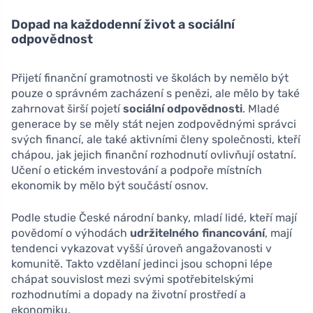
Dopad na každodenní život a sociální
odpovědnost
Přijetí finanční gramotnosti ve školách by nemělo být
pouze o správném zacházení s penězi, ale mělo by také
zahrnovat širší pojetí
sociální odpovědnosti
. Mladé
generace by se měly stát nejen zodpovědnými správci
svých financí, ale také aktivními členy společnosti, kteří
chápou, jak jejich finanční rozhodnutí ovlivňují ostatní.
Učení o etickém investování a podpoře místních
ekonomik by mělo být součástí osnov.
Podle studie České národní banky, mladí lidé, kteří mají
povědomí o výhodách
udržitelného financování
, mají
tendenci vykazovat vyšší úroveň angažovanosti v
komunitě. Takto vzdělaní jedinci jsou schopni lépe
chápat souvislost mezi svými spotřebitelskými
rozhodnutími a dopady na životní prostředí a
ekonomiku.