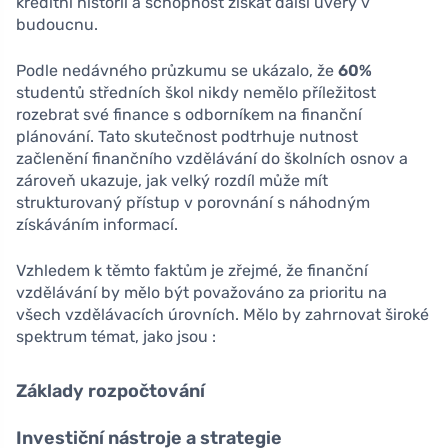
kreditní historii a schopnost získat další úvěry v
budoucnu.
Podle nedávného průzkumu se ukázalo, že
60%
studentů středních škol nikdy nemělo příležitost
rozebrat své finance s odborníkem na finanční
plánování. Tato skutečnost podtrhuje nutnost
začlenění finančního vzdělávání do školních osnov a
zároveň ukazuje, jak velký rozdíl může mít
strukturovaný přístup v porovnání s náhodným
získáváním informací.
Vzhledem k těmto faktům je zřejmé, že finanční
vzdělávání by mělo být považováno za prioritu na
všech vzdělávacích úrovních. Mělo by zahrnovat široké
spektrum témat, jako jsou :
Základy rozpočtování
Investiční nástroje a strategie