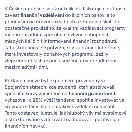
V České republice se už několik let diskutuje o nutnosti
zavést
finanční vzdělávání
do školních osnov, a to
především na úrovni základních a středních škol. Je
dostatečně prokázáno, že kvalitní vzdělávací programy
mohou zásadním způsobem ovlivnit schopnost
mladých lidí činit informovaná finanční rozhodnutí.
Tato skutečnost se potvrzuje i v zahraničí, kde země,
které investovaly do takových programů, zažily
zlepšení v oblasti úspor a snížení úrovně zadlužení
mezi mladými lidmi.
Příkladem může být experiment provedený ve
Spojených státech, kde studenti, kteří absolvovali
speciální kurzy zaměřené na
finanční gramotnost
,
vykazovali o
25%
vyšší tendenci spořit a investovat ve
srovnání s těmi, kteří na takové vzdělání nedosáhli.
Tento odstavec ilustruje, jak hluboký vliv má systémové
a strukturované vzdělávání na budování pozitivních
finančních návyků.