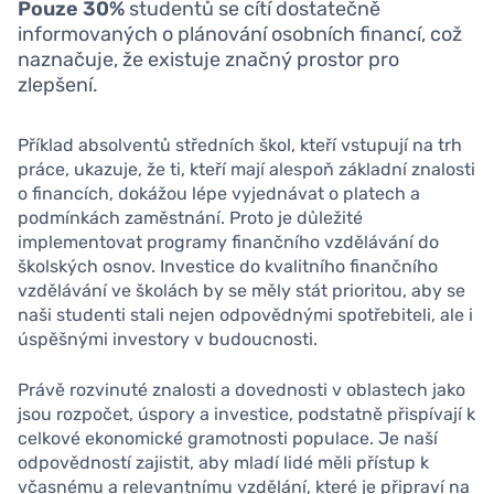
Pouze 30%
studentů se cítí dostatečně
informovaných o plánování osobních financí, což
naznačuje, že existuje značný prostor pro
zlepšení.
Příklad absolventů středních škol, kteří vstupují na trh
práce, ukazuje, že ti, kteří mají alespoň základní znalosti
o financích, dokážou lépe vyjednávat o platech a
podmínkách zaměstnání. Proto je důležité
implementovat programy finančního vzdělávání do
školských osnov. Investice do kvalitního finančního
vzdělávání ve školách by se měly stát prioritou, aby se
naši studenti stali nejen odpovědnými spotřebiteli, ale i
úspěšnými investory v budoucnosti.
Právě rozvinuté znalosti a dovednosti v oblastech jako
jsou rozpočet, úspory a investice, podstatně přispívají k
celkové ekonomické gramotnosti populace. Je naší
odpovědností zajistit, aby mladí lidé měli přístup k
včasnému a relevantnímu vzdělání, které je připraví na