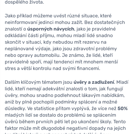
dospělého života.
Jako příklad můžeme uvést různé situace, které
neinformovaní jedinci mohou zažít. Bez dostatečných
znalostí o
úsporných návycích
, jako je pravidelné
odkládání části příjmu, mohou mladí lidé snadno
skončit v situaci, kdy nebudou mít rezervu na
neplánované výdaje, jako jsou zdravotní problémy
nebo opravy automobilu. Je známo, že lidé, kteří
pravidelně spoří, mají tendenci mít mnohem menší
stres a větší kontrolu nad svými financemi.
Dalším klíčovým tématem jsou
úvěry a zadlužení
. Mladí
lidé, kteří nemají adekvátní znalosti o tom, jak fungují
úvěry, mohou snadno podlehnout lákavým nabídkám,
aniž by plně pochopili podmínky splácení a možné
důsledky. Ve statistice přitom vyplývá, že více než
50%
mladých lidí se dostalo do problémů se splácením
úvěrů během prvních pěti let po ukončení školy. Tento
faktor může mít długodobé negativní dopady na jejich