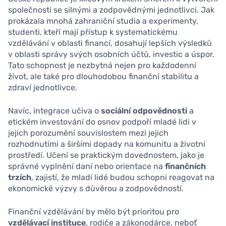
společnosti se silnými a zodpovědnými jednotlivci. Jak
prokázala mnohá zahraniční studia a experimenty,
studenti, kteří mají přístup k systematickému
vzdělávání v oblasti financí, dosahují lepších výsledků
v oblasti správy svých osobních účtů, investic a úspor.
Tato schopnost je nezbytná nejen pro každodenní
život, ale také pro dlouhodobou finanční stabilitu a
zdraví jednotlivce.
Navíc, integrace učiva o
sociální odpovědnosti
a
etickém investování do osnov podpoří mladé lidi v
jejich porozumění souvislostem mezi jejich
rozhodnutími a širšími dopady na komunitu a životní
prostředí. Učení se praktickým dovednostem, jako je
správné vyplnění daní nebo orientace na
finančních
trzích
, zajistí, že mladí lidé budou schopni reagovat na
ekonomické výzvy s důvěrou a zodpovědností.
Finanční vzdělávání by mělo být prioritou pro
vzdělávací instituce
, rodiče a zákonodárce, neboť