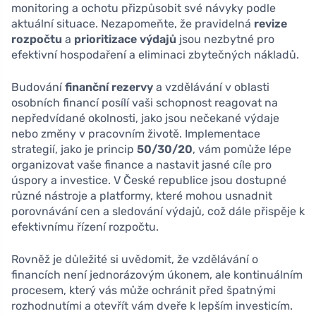
monitoring a ochotu přizpůsobit své návyky podle
aktuální situace. Nezapomeňte, že pravidelná
revize
rozpočtu
a
prioritizace výdajů
jsou nezbytné pro
efektivní hospodaření a eliminaci zbytečných nákladů.
Budování
finanční rezervy
a vzdělávání v oblasti
osobních financí posílí vaši schopnost reagovat na
nepředvídané okolnosti, jako jsou nečekané výdaje
nebo změny v pracovním životě. Implementace
strategií, jako je princip
50/30/20
, vám pomůže lépe
organizovat vaše finance a nastavit jasné cíle pro
úspory a investice. V České republice jsou dostupné
různé nástroje a platformy, které mohou usnadnit
porovnávání cen a sledování výdajů, což dále přispěje k
efektivnímu řízení rozpočtu.
Rovněž je důležité si uvědomit, že vzdělávání o
financích není jednorázovým úkonem, ale kontinuálním
procesem, který vás může ochránit před špatnými
rozhodnutími a otevřít vám dveře k lepším investicím.