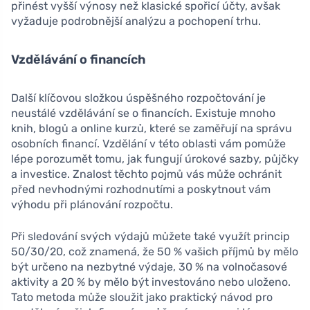
přinést vyšší výnosy než klasické spořicí účty, avšak
vyžaduje podrobnější analýzu a pochopení trhu.
Vzdělávání o financích
Další klíčovou složkou úspěšného rozpočtování je
neustálé vzdělávání se o financích. Existuje mnoho
knih, blogů a online kurzů, které se zaměřují na správu
osobních financí. Vzdělání v této oblasti vám pomůže
lépe porozumět tomu, jak fungují úrokové sazby, půjčky
a investice. Znalost těchto pojmů vás může ochránit
před nevhodnými rozhodnutími a poskytnout vám
výhodu při plánování rozpočtu.
Při sledování svých výdajů můžete také využít princip
50/30/20, což znamená, že 50 % vašich příjmů by mělo
být určeno na nezbytné výdaje, 30 % na volnočasové
aktivity a 20 % by mělo být investováno nebo uloženo.
Tato metoda může sloužit jako praktický návod pro