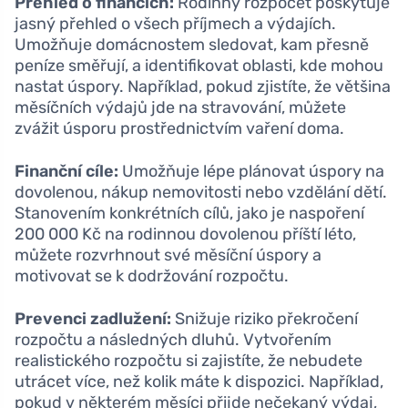
Přehled o financích:
Rodinný rozpočet poskytuje
jasný přehled o všech příjmech a výdajích.
Umožňuje domácnostem sledovat, kam přesně
peníze směřují, a identifikovat oblasti, kde mohou
nastat úspory. Například, pokud zjistíte, že většina
měsíčních výdajů jde na stravování, můžete
zvážit úsporu prostřednictvím vaření doma.
Finanční cíle:
Umožňuje lépe plánovat úspory na
dovolenou, nákup nemovitosti nebo vzdělání dětí.
Stanovením konkrétních cílů, jako je naspoření
200 000 Kč na rodinnou dovolenou příští léto,
můžete rozvrhnout své měsíční úspory a
motivovat se k dodržování rozpočtu.
Prevenci zadlužení:
Snižuje riziko překročení
rozpočtu a následných dluhů. Vytvořením
realistického rozpočtu si zajistíte, že nebudete
utrácet více, než kolik máte k dispozici. Například,
pokud v některém měsíci přijde nečekaný výdaj,