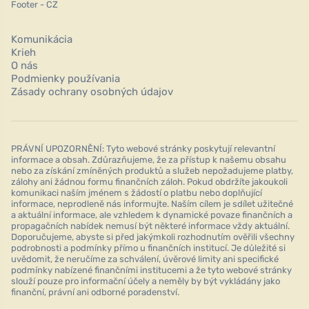
Footer - CZ
Komunikácia
Krieh
O nás
Podmienky používania
Zásady ochrany osobných údajov
PRÁVNÍ UPOZORNĚNÍ: Tyto webové stránky poskytují relevantní
informace a obsah. Zdůrazňujeme, že za přístup k našemu obsahu
nebo za získání zmíněných produktů a služeb nepožadujeme platby,
zálohy ani žádnou formu finančních záloh. Pokud obdržíte jakoukoli
komunikaci naším jménem s žádostí o platbu nebo doplňující
informace, neprodleně nás informujte. Naším cílem je sdílet užitečné
a aktuální informace, ale vzhledem k dynamické povaze finančních a
propagačních nabídek nemusí být některé informace vždy aktuální.
Doporučujeme, abyste si před jakýmkoli rozhodnutím ověřili všechny
podrobnosti a podmínky přímo u finančních institucí. Je důležité si
uvědomit, že neručíme za schválení, úvěrové limity ani specifické
podmínky nabízené finančními institucemi a že tyto webové stránky
slouží pouze pro informační účely a neměly by být vykládány jako
finanční, právní ani odborné poradenství.