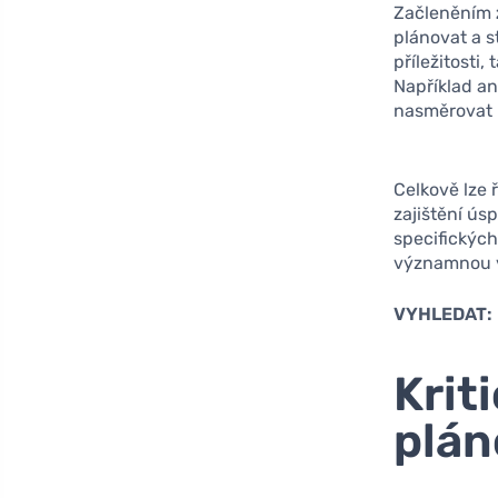
Začleněním
plánovat a s
příležitosti,
Například a
nasměrovat k
Celkově lze 
zajištění ús
specifickýc
významnou v
VYHLEDAT:
Krit
plán