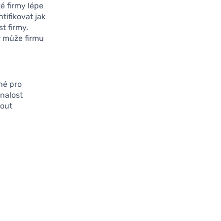
é firmy lépe
tifikovat jak
st firmy.
r může firmu
né pro
znalost
nout