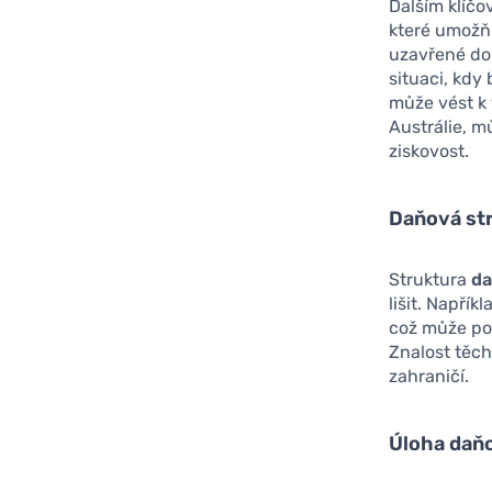
Dalším klíč
které umožňu
uzavřené d
situaci, kdy
může vést k
Austrálie, m
ziskovost.
Daňová stru
Struktura
da
lišit. Napří
což může pos
Znalost těch
zahraničí.
Úloha daň