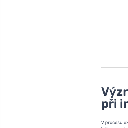
Význ
při 
V procesu ex