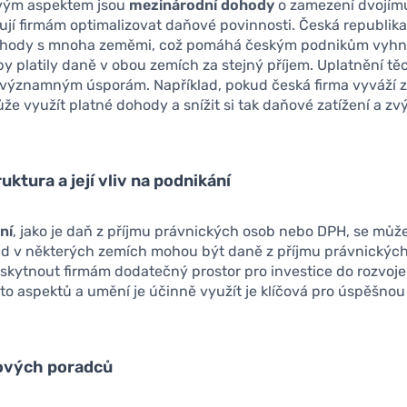
ovým aspektem jsou
mezinárodní dohody
o zamezení dvojím
jí firmám optimalizovat daňové povinnosti. Česká republik
ohody s mnoha zeměmi, což pomáhá českým podnikům vyhn
 by platily daně v obou zemích za stejný příjem. Uplatnění t
 významným úsporám. Například, pokud česká firma vyváží z
ůže využít platné dohody a snížit si tak daňové zatížení a zv
ktura a její vliv na podnikání
ní
, jako je daň z příjmu právnických osob nebo DPH, se mů
klad v některých zemích mohou být daně z příjmu právnických
kytnout firmám dodatečný prostor pro investice do rozvoje 
to aspektů a umění je účinně využít je klíčová pro úspěšno
ových poradců