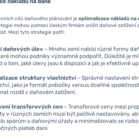
ce nákladů na daně
avních cílů daňového plánování je
optimalizace nákladů na
tegie mohou pomoci českým firmám snížit daňové zatížení a 
ost. Mezi tyto strategie patří:
tí daňových úlev
– Mnoho zemí nabízí různé formy da
které mohou podniky významně podpořit. Důležité je mí
 o tom, jaké úlevy jsou k dispozici a jak je efektivně up
lizace struktury vlastnictví
– Správné nastavení st
ictví, jako je formát pobočky versus dceřiné společnos
at rozdíl v daňovém zatížení.
vení transferových cen
– Transferové ceny mezi pro
ty v různých zemích musí být pečlivě nastavovány, ab
lo sporům s daňovými úřady a minimalizovalo se riziko
čných plateb daní.