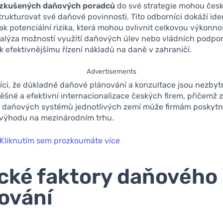
zkušených daňových poradců
do své strategie mohou česk
trukturovat své daňové povinnosti. Tito odborníci dokáží iden
 tak potenciální rizika, která mohou ovlivnit celkovou výkonno
nalýza možností využití daňových úlev nebo vládních podpo
 efektivnějšímu řízení nákladů na daně v zahraničí.
Advertisements
říci, že důkladné daňové plánování a konzultace jsou nezbyt
pěšné a efektivní internacionalizace českých firem, přičemž 
h daňových systémů jednotlivých zemí může firmám poskyt
ýhodu na mezinárodním trhu.
Kliknutím sem prozkoumáte více
ické faktory daňového
ování