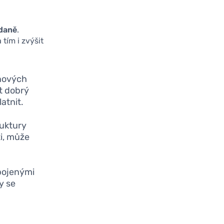
 daně
.
tím i zvýšit
ňových
t dobrý
latnit.
ruktury
ti, může
pojenými
y se