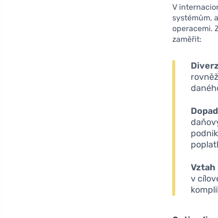
V internacio
systémům, al
operacemi. Z
zaměřit:
Diverz
rovněž 
daného
Dopad
daňový
podnik
poplat
Vztah 
v cílo
kompli