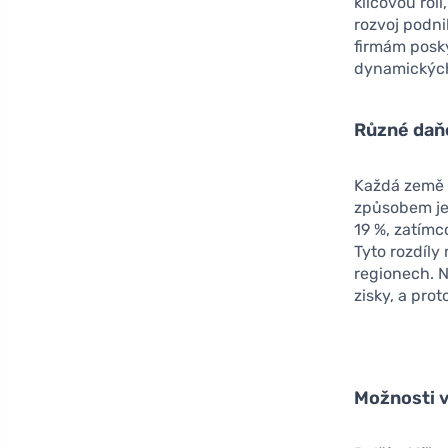
klíčovou rol
rozvoj podn
firmám posk
dynamických
Různé daň
Každá země 
způsobem je
19 %, zatímc
Tyto rozdíly
regionech. 
zisky, a pro
Možnosti v