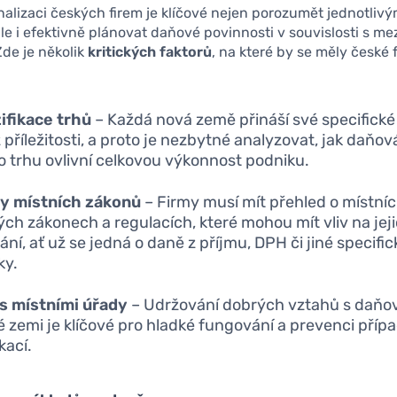
nalizaci českých firem je klíčové nejen porozumět jednotli
e i efektivně plánovat daňové povinnosti v souvislosti s m
de je několik
kritických faktorů
, na které by se měly české 
ifikace trhů
– Každá nová země přináší své specifické
příležitosti, a proto je nezbytné analyzovat, jak daňová
 trhu ovlivní celkovou výkonnost podniku.
y místních zákonů
– Firmy musí mít přehled o místní
ch zákonech a regulacích, které mohou mít vliv na jej
ání, ať už se jedná o daně z příjmu, DPH či jiné specific
ky.
s místními úřady
– Udržování dobrých vztahů s daňo
vé zemi je klíčové pro hladké fungování a prevenci pří
kací.