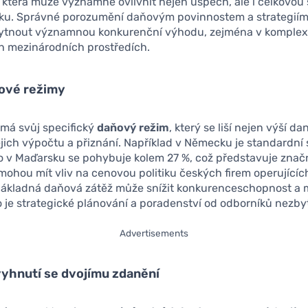
i, která může významně ovlivnit nejen úspěch, ale i celkovou s
iku. Správné porozumění daňovým povinnostem a strategií
ytnout významnou konkurenční výhodu, zejména v komplex
 mezinárodních prostředích.
ové režimy
má svůj specifický
daňový režim
, který se liší nejen výší daní
jich výpočtu a přiznání. Například v Německu je standardní
o v Maďarsku se pohybuje kolem 27 %, což představuje značn
 mohou mít vliv na cenovou politiku českých firem operujícíc
Nákladná daňová zátěž může snížit konkurenceschopnost a 
to je strategické plánování a poradenství od odborníků nezby
Advertisements
yhnutí se dvojímu zdanění