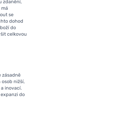
u zdanění,
a má
out se
ěchto dohod
boží do
ýšit celkovou
že zásadně
 osob nižší,
a inovací.
u expanzi do