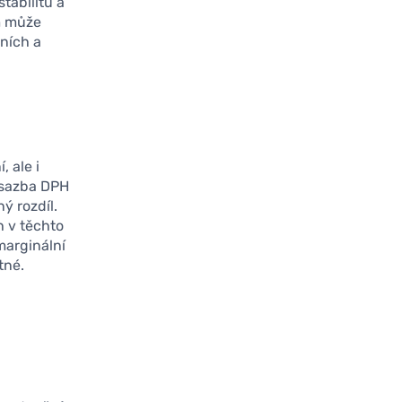
tabilitu a
m může
ních a
, ale i
 sazba DPH
ý rozdíl.
h v těchto
marginální
tné.