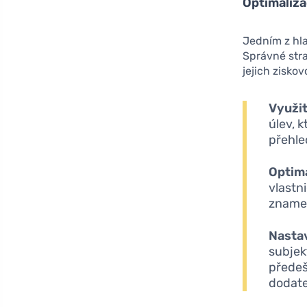
Optimaliza
Jedním z hl
Správné stra
jejich ziskov
Využi
úlev, 
přehled
Optima
vlastn
znamen
Nasta
subjek
předeš
dodate