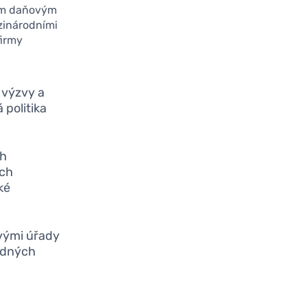
vým daňovým
ezinárodními
firmy
 výzvy a
 politika
ch
ich
ké
vými úřady
padných