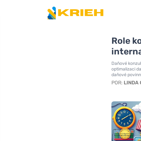
Role ko
intern
Daňové konzult
optimalizaci d
daňové povinno
POR:
LINDA