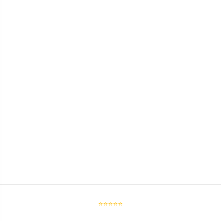
⭐⭐⭐⭐⭐