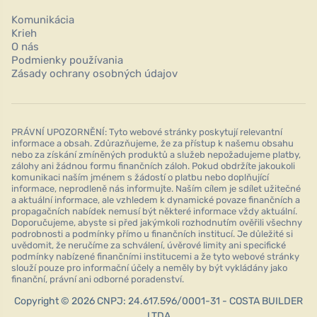
Komunikácia
Krieh
O nás
Podmienky používania
Zásady ochrany osobných údajov
PRÁVNÍ UPOZORNĚNÍ: Tyto webové stránky poskytují relevantní
informace a obsah. Zdůrazňujeme, že za přístup k našemu obsahu
nebo za získání zmíněných produktů a služeb nepožadujeme platby,
zálohy ani žádnou formu finančních záloh. Pokud obdržíte jakoukoli
komunikaci naším jménem s žádostí o platbu nebo doplňující
informace, neprodleně nás informujte. Naším cílem je sdílet užitečné
a aktuální informace, ale vzhledem k dynamické povaze finančních a
propagačních nabídek nemusí být některé informace vždy aktuální.
Doporučujeme, abyste si před jakýmkoli rozhodnutím ověřili všechny
podrobnosti a podmínky přímo u finančních institucí. Je důležité si
uvědomit, že neručíme za schválení, úvěrové limity ani specifické
podmínky nabízené finančními institucemi a že tyto webové stránky
slouží pouze pro informační účely a neměly by být vykládány jako
finanční, právní ani odborné poradenství.
Copyright © 2026 CNPJ: 24.617.596/0001-31 - COSTA BUILDER
LTDA