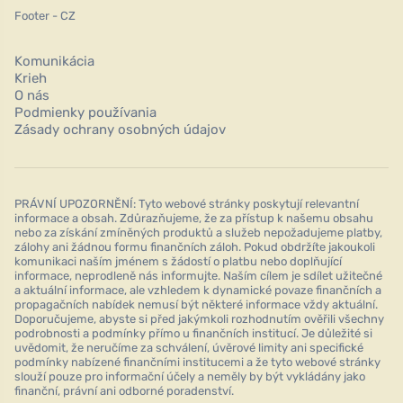
Footer - CZ
Komunikácia
Krieh
O nás
Podmienky používania
Zásady ochrany osobných údajov
PRÁVNÍ UPOZORNĚNÍ: Tyto webové stránky poskytují relevantní
informace a obsah. Zdůrazňujeme, že za přístup k našemu obsahu
nebo za získání zmíněných produktů a služeb nepožadujeme platby,
zálohy ani žádnou formu finančních záloh. Pokud obdržíte jakoukoli
komunikaci naším jménem s žádostí o platbu nebo doplňující
informace, neprodleně nás informujte. Naším cílem je sdílet užitečné
a aktuální informace, ale vzhledem k dynamické povaze finančních a
propagačních nabídek nemusí být některé informace vždy aktuální.
Doporučujeme, abyste si před jakýmkoli rozhodnutím ověřili všechny
podrobnosti a podmínky přímo u finančních institucí. Je důležité si
uvědomit, že neručíme za schválení, úvěrové limity ani specifické
podmínky nabízené finančními institucemi a že tyto webové stránky
slouží pouze pro informační účely a neměly by být vykládány jako
finanční, právní ani odborné poradenství.