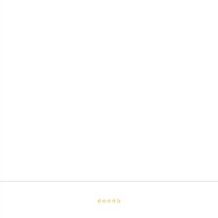
⭐⭐⭐⭐⭐