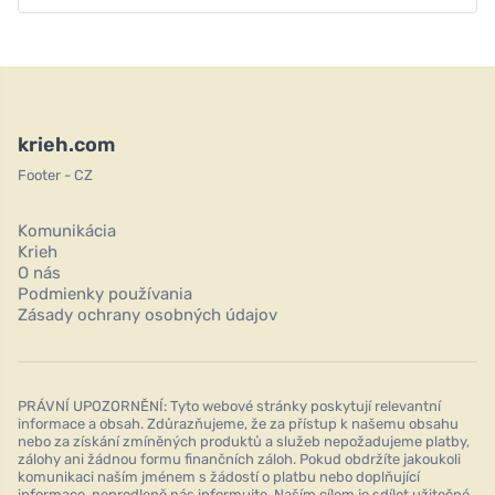
krieh.com
Footer - CZ
Komunikácia
Krieh
O nás
Podmienky používania
Zásady ochrany osobných údajov
PRÁVNÍ UPOZORNĚNÍ: Tyto webové stránky poskytují relevantní
informace a obsah. Zdůrazňujeme, že za přístup k našemu obsahu
nebo za získání zmíněných produktů a služeb nepožadujeme platby,
zálohy ani žádnou formu finančních záloh. Pokud obdržíte jakoukoli
komunikaci naším jménem s žádostí o platbu nebo doplňující
informace, neprodleně nás informujte. Naším cílem je sdílet užitečné