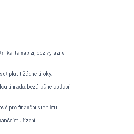
ní karta nabízí, což výrazně
et platit žádné úroky.
lou úhradu, bezúročné období
é pro finanční stabilitu.
nančnímu řízení.