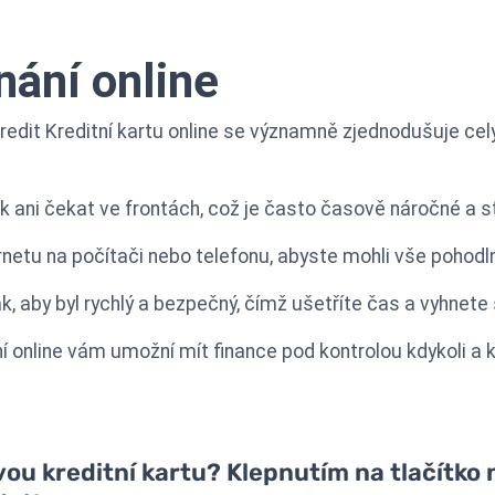
ání online
edit Kreditní kartu online se významně zjednodušuje celý
ani čekat ve frontách, což je často časově náročné a st
rnetu na počítači nebo telefonu, abyste mohli vše pohodl
ak, aby byl rychlý a bezpečný, čímž ušetříte čas a vyhne
 online vám umožní mít finance pod kontrolou kdykoli a kd
u kreditní kartu? Klepnutím na tlačítko n