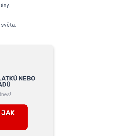
něny.
 světa.
LATKŮ NEBO
ADŮ
dnes!
 JAK