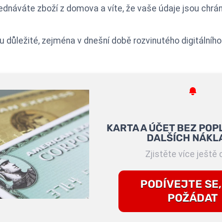
jednáváte zboží z domova a víte, že vaše údaje jsou chrá
u důležité, zejména v dnešní době rozvinutého digitálního
KARTA A ÚČET BEZ POP
DALŠÍCH NÁKL
Zjistěte více ještě 
PODÍVEJTE SE,
POŽÁDAT