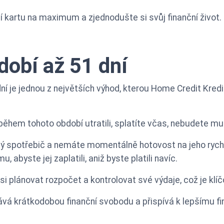
ní kartu na maximum a zjednodušte si svůj finanční život.
obí až 51 dní
ní je jednou z největších výhod, kterou Home Credit Kredit
během tohoto období utratili, splatíte včas, nebudete mus
vý spotřebič a nemáte momentálně hotovost na jeho rych
abyste jej zaplatili, aniž byste platili navíc.
plánovat rozpočet a kontrolovat své výdaje, což je klíčov
dává krátkodobou finanční svobodu a přispívá k lepšímu fi