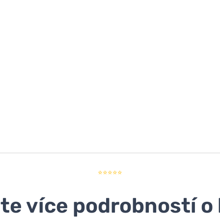
⭐⭐⭐⭐⭐
ěte více podrobností o 