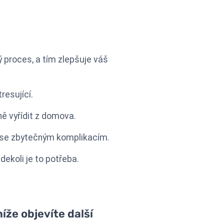
 proces, a tím zlepšuje váš
resující.
ně vyřídit z domova.
te se zbytečným komplikacím.
ekoli je to potřeba.
íže objevíte další