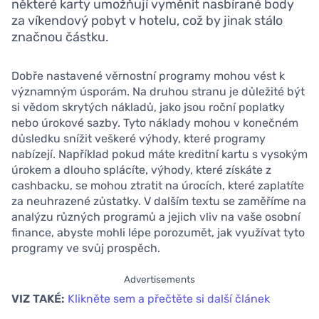
některé karty umožňují vyměnit nasbírané body
za víkendový pobyt v hotelu, což by jinak stálo
značnou částku.
Dobře nastavené věrnostní programy mohou vést k
významným úsporám. Na druhou stranu je důležité být
si vědom skrytých nákladů, jako jsou roční poplatky
nebo úrokové sazby. Tyto náklady mohou v konečném
důsledku snížit veškeré výhody, které programy
nabízejí. Například pokud máte kreditní kartu s vysokým
úrokem a dlouho splácíte, výhody, které získáte z
cashbacku, se mohou ztratit na úrocích, které zaplatíte
za neuhrazené zůstatky. V dalším textu se zaměříme na
analýzu různých programů a jejich vliv na vaše osobní
finance, abyste mohli lépe porozumět, jak využívat tyto
programy ve svůj prospěch.
Advertisements
VIZ TAKÉ:
Klikněte sem a přečtěte si další článek