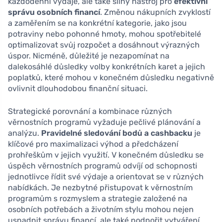
každodenní výdaje, ale také silný nástroj pro
efektivní
správu osobních financí
. Změnou nákupních zvyklostí
a zaměřením se na konkrétní kategorie, jako jsou
potraviny nebo pohonné hmoty, mohou spotřebitelé
optimalizovat svůj rozpočet a dosáhnout výrazných
úspor. Nicméně, důležité je nezapomínat na
dalekosáhlé důsledky volby konkrétních karet a jejich
poplatků, které mohou v konečném důsledku negativně
ovlivnit dlouhodobou finanční situaci.
Strategické porovnání a kombinace různých
věrnostních programů vyžaduje pečlivé plánování a
analýzu.
Pravidelné sledování bodů a cashbacku
je
klíčové pro maximalizaci výhod a předcházení
prohřeškům v jejich využití. V konečném důsledku se
úspěch věrnostních programů odvíjí od schopnosti
jednotlivce řídit své výdaje a orientovat se v různých
nabídkách. Je nezbytné přistupovat k věrnostním
programům s rozmyslem a strategie založené na
osobních potřebách a životním stylu mohou nejen
usnadnit správu financí, ale také podpořit vytváření