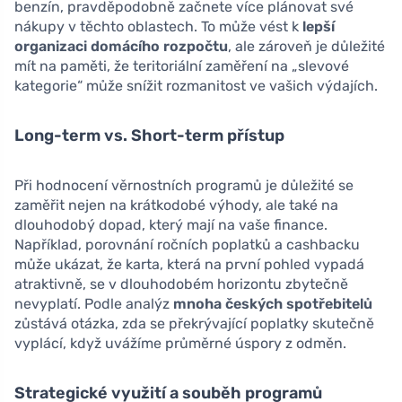
benzín, pravděpodobně začnete více plánovat své
nákupy v těchto oblastech. To může vést k
lepší
organizaci domácího rozpočtu
, ale zároveň je důležité
mít na paměti, že teritoriální zaměření na „slevové
kategorie“ může snížit rozmanitost ve vašich výdajích.
Long-term vs. Short-term přístup
Při hodnocení věrnostních programů je důležité se
zaměřit nejen na krátkodobé výhody, ale také na
dlouhodobý dopad, který mají na vaše finance.
Například, porovnání ročních poplatků a cashbacku
může ukázat, že karta, která na první pohled vypadá
atraktivně, se v dlouhodobém horizontu zbytečně
nevyplatí. Podle analýz
mnoha českých spotřebitelů
zůstává otázka, zda se překrývající poplatky skutečně
vyplácí, když uvážíme průměrné úspory z odměn.
Strategické využití a souběh programů