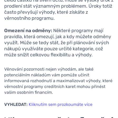
celou částku na svém účtu, může se vysoký úrok z
prodlení stát významným problémem. Úroky totiž
často převyšují výhody, které získáte z
věrnostního programu.
Omezení na odměny:
Některé programy mají
pravidla, která omezují, jak a kdy můžete odměny
využít. Může se tedy stát, že při plánování svých
nákupů využíváte pouze určité kategorie, což
může snížit celkovou flexibilitu a výhody.
Věnování pozornosti nejen výhodám, ale také
potenciálním nákladům vám pomůže učinit
informovaná rozhodnutí a maximalizovat výhody, které
věrnostní programy creditních karet mohou přinést
vašim osobním financím.
VYHLEDAT:
Kliknutím sem prozkoumáte více