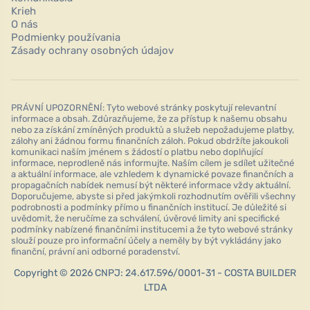
Krieh
O nás
Podmienky používania
Zásady ochrany osobných údajov
PRÁVNÍ UPOZORNĚNÍ: Tyto webové stránky poskytují relevantní
informace a obsah. Zdůrazňujeme, že za přístup k našemu obsahu
nebo za získání zmíněných produktů a služeb nepožadujeme platby,
zálohy ani žádnou formu finančních záloh. Pokud obdržíte jakoukoli
komunikaci naším jménem s žádostí o platbu nebo doplňující
informace, neprodleně nás informujte. Naším cílem je sdílet užitečné
a aktuální informace, ale vzhledem k dynamické povaze finančních a
propagačních nabídek nemusí být některé informace vždy aktuální.
Doporučujeme, abyste si před jakýmkoli rozhodnutím ověřili všechny
podrobnosti a podmínky přímo u finančních institucí. Je důležité si
uvědomit, že neručíme za schválení, úvěrové limity ani specifické
podmínky nabízené finančními institucemi a že tyto webové stránky
slouží pouze pro informační účely a neměly by být vykládány jako
finanční, právní ani odborné poradenství.
Copyright © 2026 CNPJ: 24.617.596/0001-31 - COSTA BUILDER
LTDA