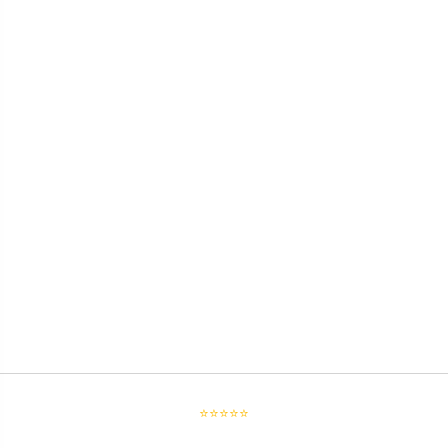
⭐⭐⭐⭐⭐