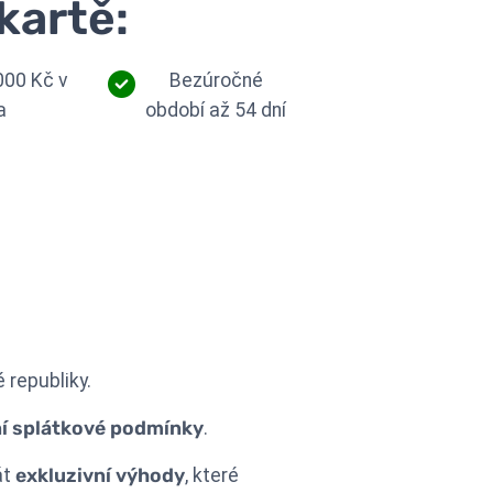
kartě:
000 Kč v
Bezúročné
a
období až 54 dní
 republiky.
lní splátkové podmínky
.
át
exkluzivní výhody
, které