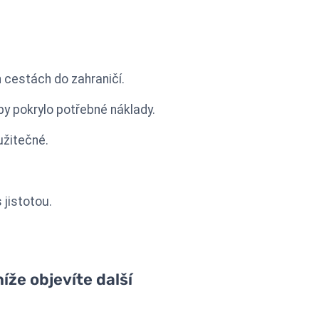
h cestách do zahraničí.
by pokrylo potřebné náklady.
užitečné.
 jistotou.
íže objevíte další