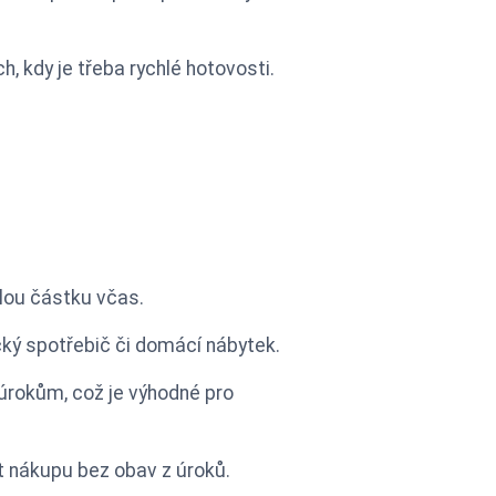
ch, kdy je třeba rychlé hotovosti.
elou částku včas.
cký spotřebič či domácí nábytek.
úrokům, což je výhodné pro
t nákupu bez obav z úroků.