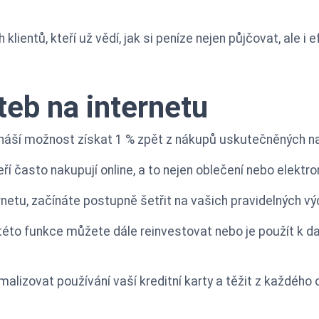
lientů, kteří už vědí, jak si peníze nejen půjčovat, ale i ef
teb na internetu
ináší možnost získat 1 % zpět z nákupů uskutečněných na
ří často nakupují online, a to nejen oblečení nebo elektron
rnetu, začínáte postupně šetřit na vašich pravidelných vý
této funkce můžete dále reinvestovat nebo je použít k 
imalizovat používání vaší kreditní karty a těžit z každého 