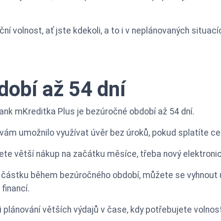
ční volnost, ať jste kdekoli, a to i v neplánovaných situací
obí až 54 dní
nk mKreditka Plus je bezúročné období až 54 dní.
 vám umožnilo využívat úvěr bez úroků, pokud splatíte c
ujete větší nákup na začátku měsíce, třeba nový elektroni
u částku během bezúročného období, můžete se vyhnout 
financí.
 plánování větších výdajů v čase, kdy potřebujete volnos