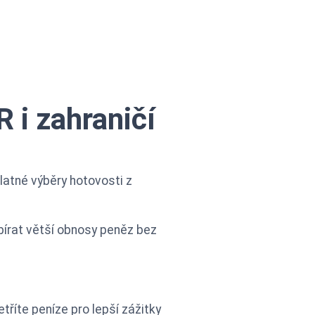
 i zahraničí
atné výběry hotovosti z
bírat větší obnosy peněz bez
tříte peníze pro lepší zážitky