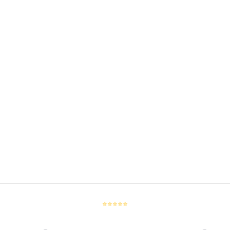
⭐⭐⭐⭐⭐