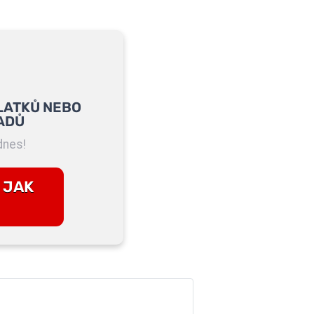
LATKŮ NEBO
ADŮ
dnes!
 JAK