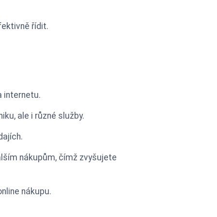
ektivně řídit.
 internetu.
iku, ale i různé služby.
dajích.
dalším nákupům, čímž zvyšujete
online nákupu.