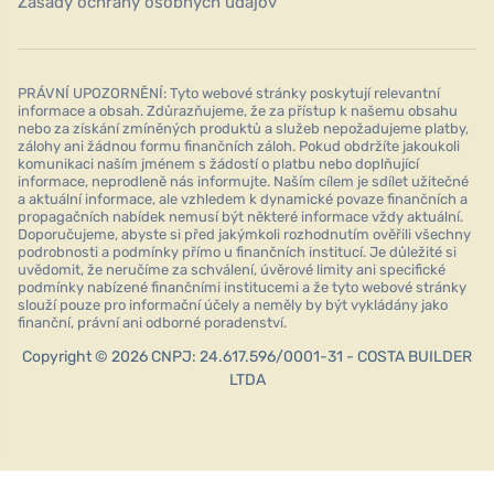
Zásady ochrany osobných údajov
PRÁVNÍ UPOZORNĚNÍ: Tyto webové stránky poskytují relevantní
informace a obsah. Zdůrazňujeme, že za přístup k našemu obsahu
nebo za získání zmíněných produktů a služeb nepožadujeme platby,
zálohy ani žádnou formu finančních záloh. Pokud obdržíte jakoukoli
komunikaci naším jménem s žádostí o platbu nebo doplňující
informace, neprodleně nás informujte. Naším cílem je sdílet užitečné
a aktuální informace, ale vzhledem k dynamické povaze finančních a
propagačních nabídek nemusí být některé informace vždy aktuální.
Doporučujeme, abyste si před jakýmkoli rozhodnutím ověřili všechny
podrobnosti a podmínky přímo u finančních institucí. Je důležité si
uvědomit, že neručíme za schválení, úvěrové limity ani specifické
podmínky nabízené finančními institucemi a že tyto webové stránky
slouží pouze pro informační účely a neměly by být vykládány jako
finanční, právní ani odborné poradenství.
Copyright © 2026 CNPJ: 24.617.596/0001-31 - COSTA BUILDER
LTDA