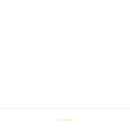
⭐⭐⭐⭐⭐