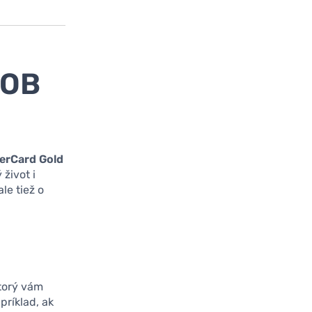
SOB
erCard Gold
život i
le tiež o
ktorý vám
ríklad, ak