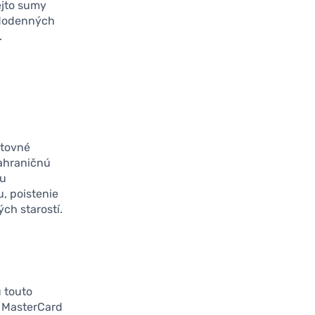
ejto sumy
ždodenných
.
tovné
zahraničnú
šu
u, poistenie
ch starostí.
 touto
OB MasterCard