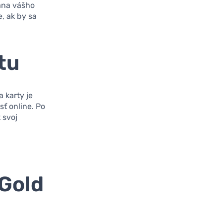
ana vášho
, ak by sa
tu
a karty je
ť online. Po
 svoj
Gold