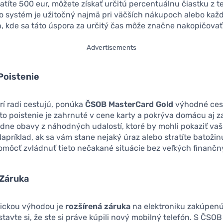
títe 500 eur, môžete získať určitú percentuálnu čiastku z t
to systém je užitočný najmä pri väčších nákupoch alebo ka
, kde sa táto úspora za určitý čas môže značne nakopičovať
Advertisements
Poistenie
orí radi cestujú, ponúka
ČSOB MasterCard Gold
výhodné ces
oto poistenie je zahrnuté v cene karty a pokrýva domácu aj 
adne obavy z náhodných udalostí, ktoré by mohli pokaziť va
apríklad, ak sa vám stane nejaký úraz alebo stratíte batožin
ôcť zvládnuť tieto nečakané situácie bez veľkých finančný
 Záruka
tickou výhodou je
rozšírená záruka
na elektroniku zakúpenú
stavte si, že ste si práve kúpili nový mobilný telefón. S ČS