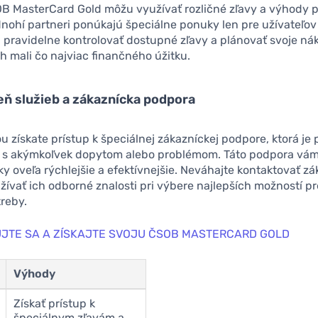
OB MasterCard Gold môžu využívať rozličné zľavy a výhody pr
ohí partneri ponúkajú špeciálne ponuky len pre užívateľov t
pravidelne kontrolovať dostupné zľavy a plánovať svoje ná
ch mali čo najviac finančného úžitku.
eň služieb a zákaznícka podpora
ou získate prístup k špeciálnej zákazníckej podpore, ktorá je
s akýmkoľvek dopytom alebo problémom. Táto podpora vá
zky oveľa rýchlejšie a efektívnejšie. Neváhajte kontaktovať z
žívať ich odborné znalosti pri výbere najlepších možností p
reby.
JTE SA A ZÍSKAJTE SVOJU ČSOB MASTERCARD GOLD
Výhody
Získať prístup k
špeciálnym zľavám a