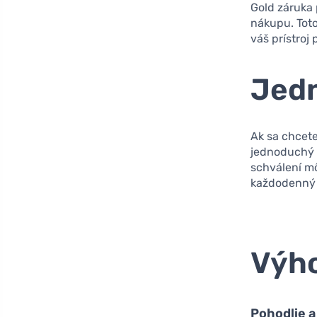
Gold záruka
nákupu. Toto
váš prístroj
Jedn
Ak sa chcete
jednoduchý a
schválení mô
každodenný ž
Výho
Pohodlie a 