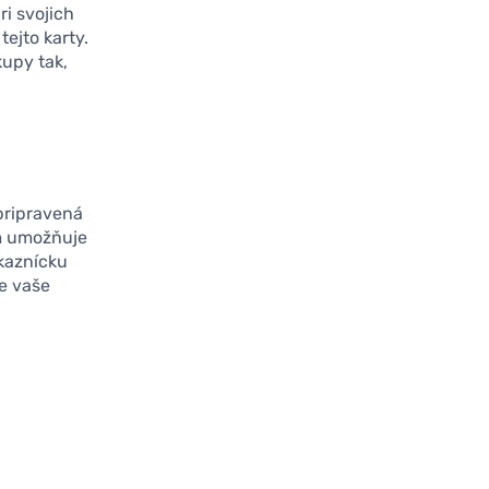
i svojich
ejto karty.
kupy tak,
 pripravená
m umožňuje
ákaznícku
re vaše