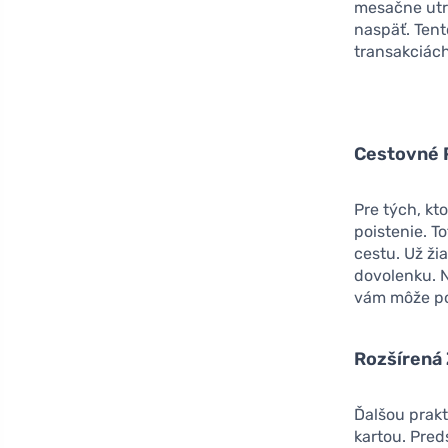
mesačne utra
naspäť. Ten
transakciách
Cestovné 
Pre tých, kt
poistenie. T
cestu. Už ži
dovolenku. N
vám môže pom
Rozšírená
Ďalšou prak
kartou. Pred