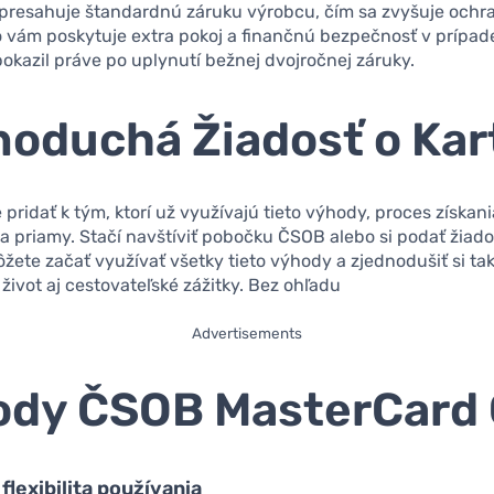
 presahuje štandardnú záruku výrobcu, čím sa zvyšuje ochr
 vám poskytuje extra pokoj a finančnú bezpečnosť v prípade
 pokazil práve po uplynutí bežnej dvojročnej záruky.
oduchá Žiadosť o Kar
 pridať k tým, ktorí už využívajú tieto výhody, proces získani
 priamy. Stačí navštíviť pobočku ČSOB alebo si podať žiados
žete začať využívať všetky tieto výhody a zjednodušiť si tak
ivot aj cestovateľské zážitky. Bez ohľadu
Advertisements
dy ČSOB MasterCard 
flexibilita používania