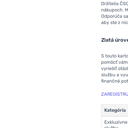
Držitelia ČS
nákupoch. Mn
Odporúča sa 
aby ste z ni
Zlatá úrov
S touto kart
pomôcť vám 
vyriešiť otá
službu a vyu
finančné pot
ZAREGISTRU
Kategória
Exkluzívne
služby