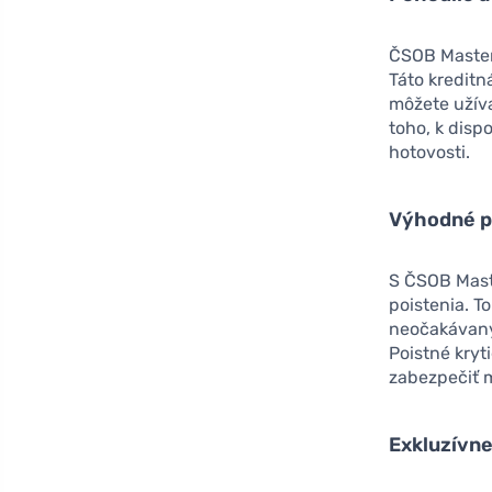
ČSOB MasterC
Táto kreditn
môžete užív
toho, k disp
hotovosti.
Výhodné p
S ČSOB Mast
poistenia. T
neočakávanýc
Poistné kryt
zabezpečiť 
Exkluzívne