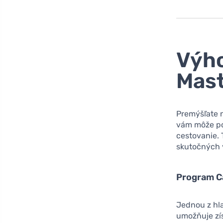
Výho
Mast
Premýšľate n
vám môže pos
cestovanie. T
skutočných v
Program C
Jednou z hla
umožňuje zís