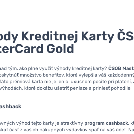
dy Kreditnej Karty Č
erCard Gold
ad tým, ako plne využiť výhody kreditnej karty?
ČSOB Mast
kytnúť množstvo benefitov, ktoré vylepšia váš každodenný 
áto prémiová karta nie je len o luxusnom pocite pri platení, a
ýhodách, ktoré dokážu ušetriť peniaze a priniesť pohodlie.
ashback
vných výhod tejto karty je atraktívny
program cashback
, 
kať časť z vašich nákupných výdavkov späť na váš účet. Nap