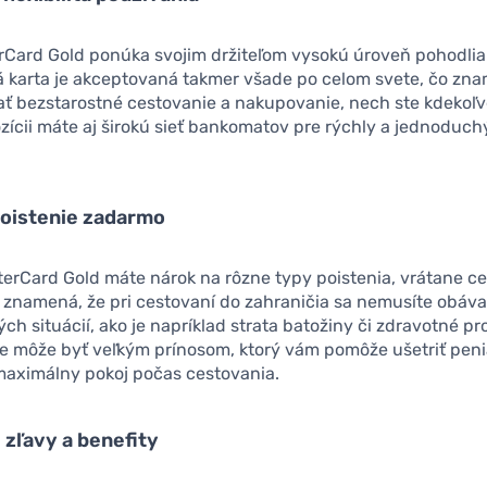
ard Gold ponúka svojim držiteľom vysokú úroveň pohodlia a 
á karta je akceptovaná takmer všade po celom svete, čo zna
ať bezstarostné cestovanie a nakupovanie, nech ste kdekoľ
ozícii máte aj širokú sieť bankomatov pre rýchly a jednoduch
oistenie zadarmo
erCard Gold máte nárok na rôzne typy poistenia, vrátane c
o znamená, že pri cestovaní do zahraničia sa nemusíte obáva
h situácií, ako je napríklad strata batožiny či zdravotné pr
ie môže byť veľkým prínosom, ktorý vám pomôže ušetriť peni
maximálny pokoj počas cestovania.
 zľavy a benefity