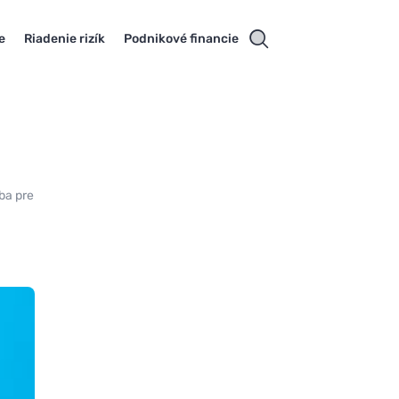
e
Riadenie rizík
Podnikové financie
ba pre