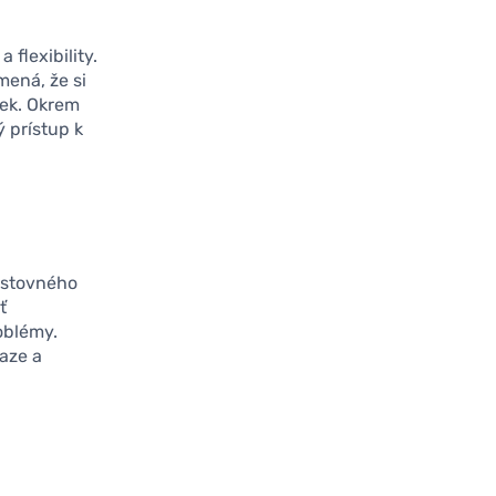
flexibility.
mená, že si
vek. Okrem
ý prístup k
estovného
ť
oblémy.
aze a