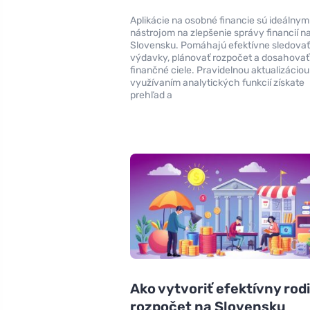
Aplikácie na osobné financie sú ideálnym
nástrojom na zlepšenie správy financií n
Slovensku. Pomáhajú efektívne sledova
výdavky, plánovať rozpočet a dosahovať
finančné ciele. Pravidelnou aktualizáciou
využívaním analytických funkcií získate
prehľad a
Ako vytvoriť efektívny rod
rozpočet na Slovensku