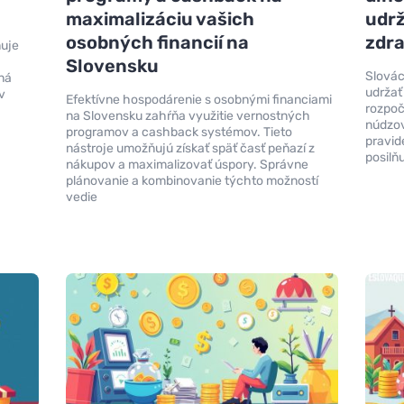
maximalizáciu vašich
udrž
osobných financií na
zdr
ňuje
Slovensku
Slovác
lná
udržať
v
Efektívne hospodárenie s osobnými financiami
rozpoč
na Slovensku zahŕňa využitie vernostných
núdzov
programov a cashback systémov. Tieto
pravid
nástroje umožňujú získať späť časť peňazí z
posilňu
nákupov a maximalizovať úspory. Správne
plánovanie a kombinovanie týchto možností
vedie