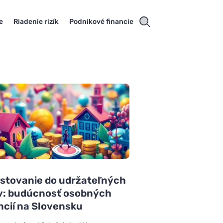
e
Riadenie rizík
Podnikové financie
stovanie do udržateľných
ív: budúcnosť osobných
ncií na Slovensku