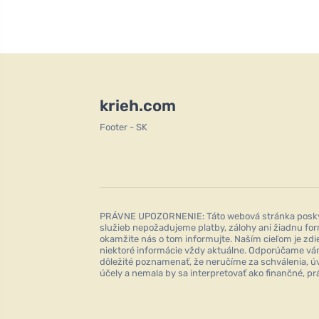
krieh.com
Footer - SK
PRÁVNE UPOZORNENIE: Táto webová stránka poskytu
služieb nepožadujeme platby, zálohy ani žiadnu fo
okamžite nás o tom informujte. Naším cieľom je zd
niektoré informácie vždy aktuálne. Odporúčame vám
dôležité poznamenať, že neručíme za schválenia, úv
účely a nemala by sa interpretovať ako finančné, p