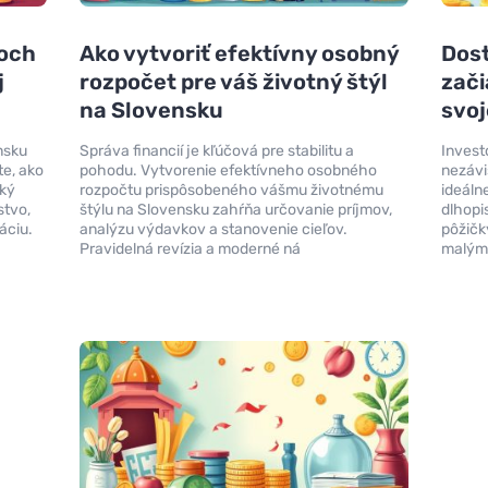
hoch
Ako vytvoriť efektívny osobný
Dost
j
rozpočet pre váš životný štýl
zači
na Slovensku
svoj
nsku
Správa financií je kľúčová pre stabilitu a
Invest
te, ako
pohodu. Vytvorenie efektívneho osobného
nezávi
cký
rozpočtu prispôsobeného vášmu životnému
ideáln
stvo,
štýlu na Slovensku zahŕňa určovanie príjmov,
dlhopis
áciu.
analýzu výdavkov a stanovenie cieľov.
pôžičk
Pravidelná revízia a moderné ná
malými