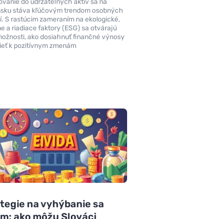
ovanie do udržateľných aktív sa na
nsku stáva kľúčovým trendom osobných
ií. S rastúcim zameraním na ekologické,
ne a riadiace faktory (ESG) sa otvárajú
ožnosti, ako dosiahnuť finančné výnosy
pieť k pozitívnym zmenám
tegie na vyhýbanie sa
m: ako môžu Slováci