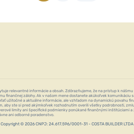
je relevantné informácie a obsah. Zdôrazňujeme, že na prístup k nášmu 
rmu finančnej zálohy. Ak v našom mene dostanete akúkoľvek komunikáciu so 
ieľať užitočné a aktuálne informácie, ale vzhľadom na dynamickú povahu 
, aby ste si pred akýmkoľvek rozhodnutím overili všetky podrobnosti, zmlu
erové limity ani špecifické podmienky ponúkané finančnými inštitúciami a 
rávne ani odborné poradenstvo.
Copyright © 2026 CNPJ: 24.617.596/0001-31 - COSTA BUILDER LTDA