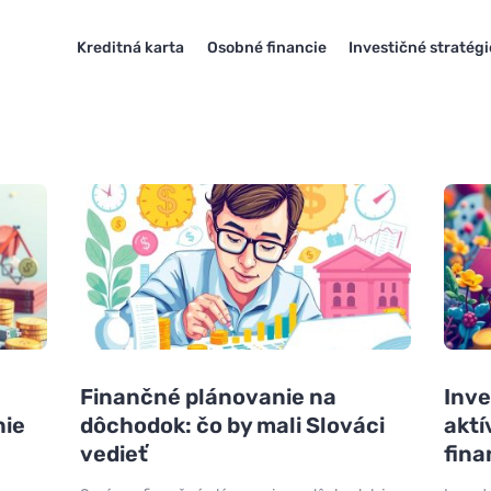
Kreditná karta
Osobné financie
Investičné stratégi
Finančné plánovanie na
Inve
nie
dôchodok: čo by mali Slováci
akt
vedieť
fina