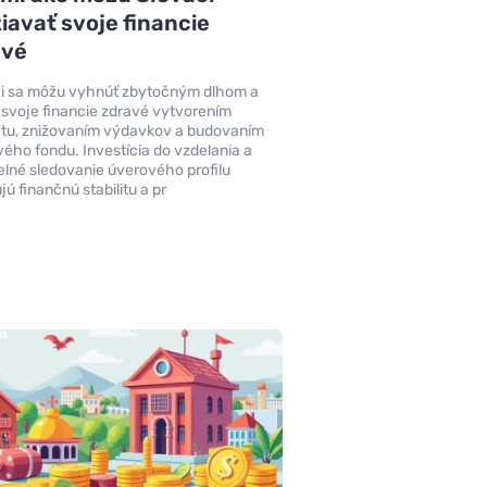
iavať svoje financie
avé
i sa môžu vyhnúť zbytočným dlhom a
 svoje financie zdravé vytvorením
tu, znižovaním výdavkov a budovaním
ého fondu. Investícia do vzdelania a
elné sledovanie úverového profilu
jú finančnú stabilitu a pr