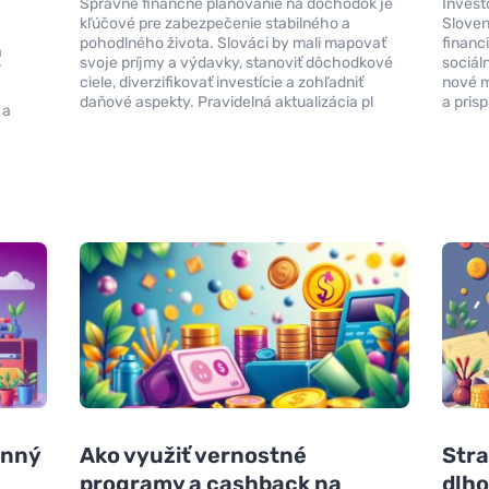
Správne finančné plánovanie na dôchodok je
Invest
kľúčové pre zabezpečenie stabilného a
Slove
pohodlného života. Slováci by mali mapovať
financ
a
svoje príjmy a výdavky, stanoviť dôchodkové
sociál
ť
ciele, diverzifikovať investície a zohľadniť
nové m
daňové aspekty. Pravidelná aktualizácia pl
a pris
 a
inný
Ako využiť vernostné
Stra
programy a cashback na
dlho