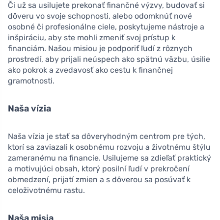
Či už sa usilujete prekonať finančné výzvy, budovať si
dôveru vo svoje schopnosti, alebo odomknúť nové
osobné či profesionálne ciele, poskytujeme nástroje a
inšpiráciu, aby ste mohli zmeniť svoj prístup k
financiám. Našou misiou je podporiť ľudí z rôznych
prostredí, aby prijali neúspech ako spätnú väzbu, úsilie
ako pokrok a zvedavosť ako cestu k finančnej
gramotnosti.
Naša vízia
Naša vízia je stať sa dôveryhodným centrom pre tých,
ktorí sa zaviazali k osobnému rozvoju a životnému štýlu
zameranému na financie. Usilujeme sa zdieľať praktický
a motivujúci obsah, ktorý posilní ľudí v prekročení
obmedzení, prijatí zmien a s dôverou sa posúvať k
celoživotnému rastu.
Naša misia