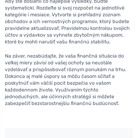
Aby ste dosiahli čo najlepšie výsledky, buďte
systematickí. Rozdeľte si svoj rozpočet na jednotlivé
kategórie i mesiace. Vytvorte si prehľadný zoznam
obchodov a ich vernostných programov, ktorý budete
pravidelne aktualizovať. Pravidelnou kontrolou svojich
účtov a výdavkov sa vyhnete zbytočným nákupom,
ktoré by mohli narušiť vašu finančnú stabilitu.
Na záver, nezabúdajte, že vaša finančná situácia do
veľkej miery závisí od vašej ochoty sa neustále
vzdelávať a prispôsobovať rôznym ponukám na trhu.
Dokonca aj malé úspory sa môžu časom sčítať a
poskytnúť vám väčší pocit bezpečia vo vašom
každodennom živote. Využívaním týchto
jednoduchých, ale účinných stratégií si môžete
zabezpečiť bezstarostnejšiu finančnú budúcnosť.