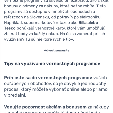
Vernostné programy sú skvelou príležitosťou, ako získať
bonusy a odmeny za nákupy, ktoré bežne robíte. Tieto
programy sú dostupné v mnohých obchodoch a
reťazcoch na Slovensku, od potravín po elektroniku.
Napríklad, supermarketové reťazce ako
Billa alebo
Tesco
ponúkajú vernostné karty, ktoré vám umožňujú
zbierať body za každý nákup. Na čo sa zamerať pri ich
využívaní? Tu sú niektoré rýchle tipy.
Advertisements
Tipy na využívanie vernostných programov
Prihláste sa do vernostných programov
vašich
obľúbených obchodov, čo je obvykle jednoduchý
proces, ktorý môžete vykonať online alebo priamo
v predajni.
Venujte pozornosť akciám a bonusom
za nákupy
– mnohé programy ponúkajú dodatočné body