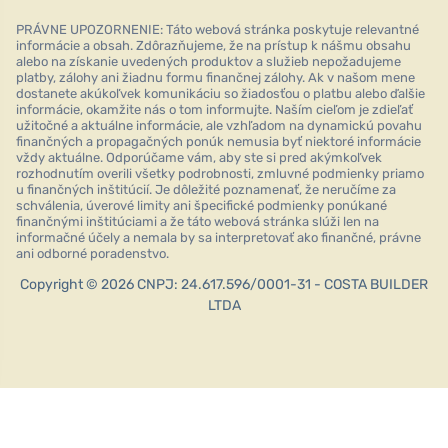
PRÁVNE UPOZORNENIE: Táto webová stránka poskytuje relevantné
informácie a obsah. Zdôrazňujeme, že na prístup k nášmu obsahu
alebo na získanie uvedených produktov a služieb nepožadujeme
platby, zálohy ani žiadnu formu finančnej zálohy. Ak v našom mene
dostanete akúkoľvek komunikáciu so žiadosťou o platbu alebo ďalšie
informácie, okamžite nás o tom informujte. Naším cieľom je zdieľať
užitočné a aktuálne informácie, ale vzhľadom na dynamickú povahu
finančných a propagačných ponúk nemusia byť niektoré informácie
vždy aktuálne. Odporúčame vám, aby ste si pred akýmkoľvek
rozhodnutím overili všetky podrobnosti, zmluvné podmienky priamo
u finančných inštitúcií. Je dôležité poznamenať, že neručíme za
schválenia, úverové limity ani špecifické podmienky ponúkané
finančnými inštitúciami a že táto webová stránka slúži len na
informačné účely a nemala by sa interpretovať ako finančné, právne
ani odborné poradenstvo.
Copyright © 2026 CNPJ: 24.617.596/0001-31 - COSTA BUILDER
LTDA