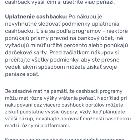
cashback vyšší, čím si ušetríte viac peňazí.
Uplatnenie cashbacku:
Po nákupu je
nevyhnutné sledovať podmienky uplatnenia
cashbacku. Líšia sa podľa programov – niektoré
ponúkajú priamy prevod na bankový účet, iné
vyžadujú minúť určité percento alebo ponúkajú
darčekové karty. Pred začiatkom nákupov si
prečítajte všetky podmienky, aby ste presne
vedeli, akým spôsobom môžete získať svoje
peniaze späť.
Je zásadné mať na pamäti, že cashback programy
môžu mať rôzne výšky vrátenia peňazí. Napríklad pri
nakupovaní cez viacero cashback portálov môžete
získať podstatne vyššie úspory. Vždy, keď plánujete
väčší nákup, neváhajte porovnať možnosti cashbacku
medzi rôznymi platformami.
Kombinovaním cashback a vernostných programov