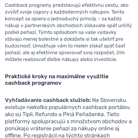
Cashback programy predstavujú efektívnu cestu, ako
zvýšiť svoje úspory z každodenných nákupov. Tento
koncept sa opiera o jednoduchý princíp – za každý
nákup v partnerských obchodoch získavate späť určitý
podiel peňazí. Týmto spôsobom sa vaše výdavky
stávajú menej bolestné a dokážete si tak ušetriť pre
budúcnosť. Umožňuje vám to nielen získať späť časť
peňazí, ale aj efektívne spravovať svoj rozpočet, čím
môžete realizovať ďalšie nákupy alebo investície.
Praktické kroky na maximálne využitie
cashback programov
Vyhľadávanie cashback služieb:
Na Slovensku
existuje niekoľko populárnych cashback portálov,
ako sú Tipli, Refundo a Plná Peňaženka. Tieto
platformy spolupracujú s množstvom obchodov a
ponúkajú vrátenie peňazí za nákupy online aj
offline. Po registrácii na týchto stránkach