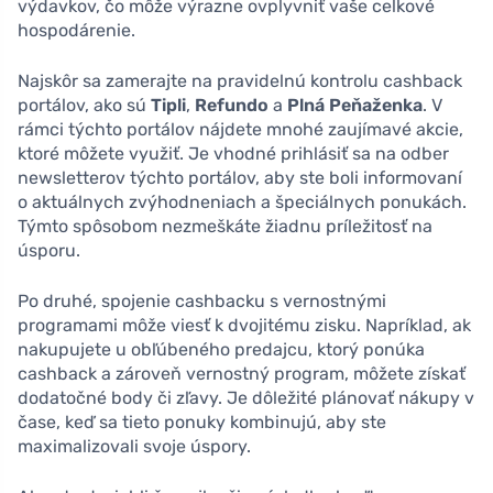
výdavkov, čo môže výrazne ovplyvniť vaše celkové
hospodárenie.
Najskôr sa zamerajte na pravidelnú kontrolu cashback
portálov, ako sú
Tipli
,
Refundo
a
Plná Peňaženka
. V
rámci týchto portálov nájdete mnohé zaujímavé akcie,
ktoré môžete využiť. Je vhodné prihlásiť sa na odber
newsletterov týchto portálov, aby ste boli informovaní
o aktuálnych zvýhodneniach a špeciálnych ponukách.
Týmto spôsobom nezmeškáte žiadnu príležitosť na
úsporu.
Po druhé, spojenie cashbacku s vernostnými
programami môže viesť k dvojitému zisku. Napríklad, ak
nakupujete u obľúbeného predajcu, ktorý ponúka
cashback a zároveň vernostný program, môžete získať
dodatočné body či zľavy. Je dôležité plánovať nákupy v
čase, keď sa tieto ponuky kombinujú, aby ste
maximalizovali svoje úspory.