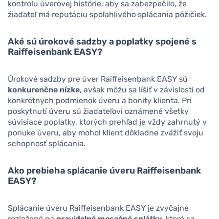
kontrolu úverovej histórie, aby sa zabezpečilo, že
žiadateľ má reputáciu spoľahlivého splácania pôžičiek.
Aké sú úrokové sadzby a poplatky spojené s
Raiffeisenbank EASY?
Úrokové sadzby pre úver Raiffeisenbank EASY sú
konkurenčne nízke
, avšak môžu sa líšiť v závislosti od
konkrétnych podmienok úveru a bonity klienta. Pri
poskytnutí úveru sú žiadateľovi oznámené všetky
súvisiace poplatky, ktorých prehľad je vždy zahrnutý v
ponuke úveru, aby mohol klient dôkladne zvážiť svoju
schopnosť splácania.
Ako prebieha splácanie úveru Raiffeisenbank
EASY?
Splácanie úveru Raiffeisenbank EASY je zvyčajne
rozložené na
pravidelné mesačné splátky
, ktoré sa