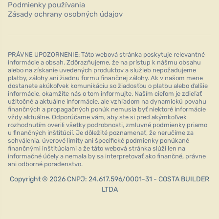
Podmienky používania
Zásady ochrany osobných údajov
PRÁVNE UPOZORNENIE: Táto webová stránka poskytuje relevantné
informácie a obsah. Zdôrazňujeme, že na prístup k nášmu obsahu
alebo na získanie uvedených produktov a služieb nepožadujeme
platby, zálohy ani žiadnu formu finančnej zálohy. Ak v našom mene
dostanete akúkoľvek komunikáciu so žiadosťou o platbu alebo ďalšie
informácie, okamžite nás o tom informujte. Naším cieľom je zdieľať
užitočné a aktuálne informácie, ale vzhľadom na dynamickú povahu
finančných a propagačných ponúk nemusia byť niektoré informácie
vždy aktuálne. Odporúčame vám, aby ste si pred akýmkoľvek
rozhodnutím overili všetky podrobnosti, zmluvné podmienky priamo
u finančných inštitúcií. Je dôležité poznamenať, že neručíme za
schválenia, úverové limity ani špecifické podmienky ponúkané
finančnými inštitúciami a že táto webová stránka slúži len na
informačné účely a nemala by sa interpretovať ako finančné, právne
ani odborné poradenstvo.
Copyright © 2026 CNPJ: 24.617.596/0001-31 - COSTA BUILDER
LTDA