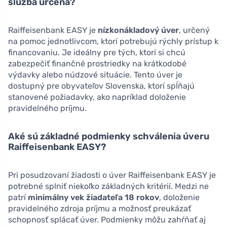
služba určená?
Raiffeisenbank EASY je
nízkonákladový úver
, určený
na pomoc jednotlivcom, ktorí potrebujú rýchly prístup k
financovaniu. Je ideálny pre tých, ktorí si chcú
zabezpečiť finančné prostriedky na krátkodobé
výdavky alebo núdzové situácie. Tento úver je
dostupný pre obyvateľov Slovenska, ktorí spĺňajú
stanovené požiadavky, ako napríklad doloženie
pravidelného príjmu.
Aké sú základné podmienky schválenia úveru
Raiffeisenbank EASY?
Pri posudzovaní žiadosti o úver Raiffeisenbank EASY je
potrebné splniť niekoľko základných kritérií. Medzi ne
patrí
minimálny vek žiadateľa 18 rokov
, doloženie
pravidelného zdroja príjmu a možnosť preukázať
schopnosť splácať úver. Podmienky môžu zahŕňať aj