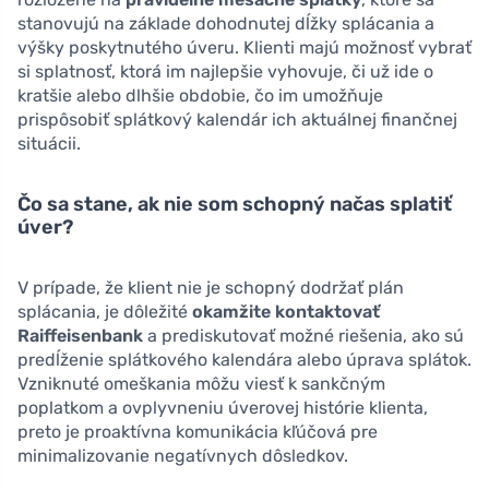
stanovujú na základe dohodnutej dĺžky splácania a
výšky poskytnutého úveru. Klienti majú možnosť vybrať
si splatnosť, ktorá im najlepšie vyhovuje, či už ide o
kratšie alebo dlhšie obdobie, čo im umožňuje
prispôsobiť splátkový kalendár ich aktuálnej finančnej
situácii.
Čo sa stane, ak nie som schopný načas splatiť
úver?
V prípade, že klient nie je schopný dodržať plán
splácania, je dôležité
okamžite kontaktovať
Raiffeisenbank
a prediskutovať možné riešenia, ako sú
predĺženie splátkového kalendára alebo úprava splátok.
Vzniknuté omeškania môžu viesť k sankčným
poplatkom a ovplyvneniu úverovej histórie klienta,
preto je proaktívna komunikácia kľúčová pre
minimalizovanie negatívnych dôsledkov.