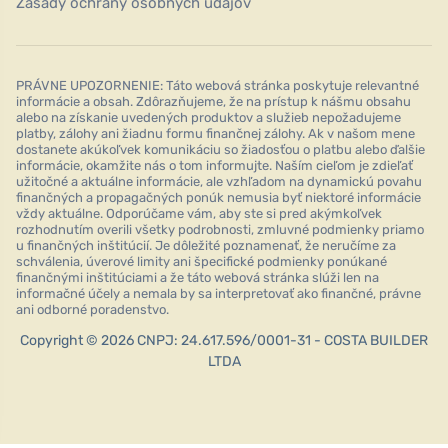
Zásady ochrany osobných údajov
PRÁVNE UPOZORNENIE: Táto webová stránka poskytuje relevantné
informácie a obsah. Zdôrazňujeme, že na prístup k nášmu obsahu
alebo na získanie uvedených produktov a služieb nepožadujeme
platby, zálohy ani žiadnu formu finančnej zálohy. Ak v našom mene
dostanete akúkoľvek komunikáciu so žiadosťou o platbu alebo ďalšie
informácie, okamžite nás o tom informujte. Naším cieľom je zdieľať
užitočné a aktuálne informácie, ale vzhľadom na dynamickú povahu
finančných a propagačných ponúk nemusia byť niektoré informácie
vždy aktuálne. Odporúčame vám, aby ste si pred akýmkoľvek
rozhodnutím overili všetky podrobnosti, zmluvné podmienky priamo
u finančných inštitúcií. Je dôležité poznamenať, že neručíme za
schválenia, úverové limity ani špecifické podmienky ponúkané
finančnými inštitúciami a že táto webová stránka slúži len na
informačné účely a nemala by sa interpretovať ako finančné, právne
ani odborné poradenstvo.
Copyright © 2026 CNPJ: 24.617.596/0001-31 - COSTA BUILDER
LTDA