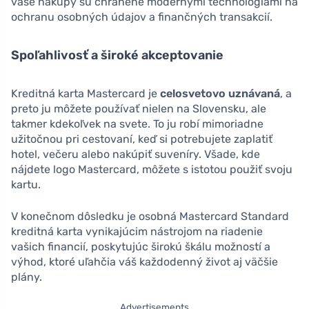
vaše nákupy sú chránené modernými technológiami na
ochranu osobných údajov a finančných transakcií.
Spoľahlivosť a široké akceptovanie
Kreditná karta Mastercard je
celosvetovo uznávaná
, a
preto ju môžete používať nielen na Slovensku, ale
takmer kdekoľvek na svete. To ju robí mimoriadne
užitočnou pri cestovaní, keď si potrebujete zaplatiť
hotel, večeru alebo nakúpiť suveníry. Všade, kde
nájdete logo Mastercard, môžete s istotou použiť svoju
kartu.
V konečnom dôsledku je osobná Mastercard Standard
kreditná karta vynikajúcim nástrojom na riadenie
vašich financií, poskytujúc širokú škálu možností a
výhod, ktoré uľahčia váš každodenný život aj väčšie
plány.
Advertisements