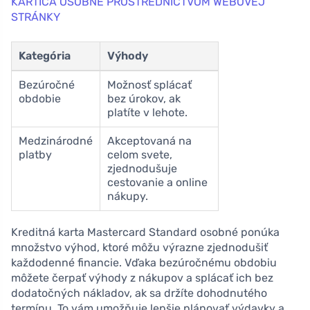
KARTICA OSOBNE PROSTREDNÍCTVOM WEBOVEJ
STRÁNKY
Kategória
Výhody
Bezúročné
Možnosť splácať
obdobie
bez úrokov, ak
platíte v lehote.
Medzinárodné
Akceptovaná na
platby
celom svete,
zjednodušuje
cestovanie a online
nákupy.
Kreditná karta Mastercard Standard osobné ponúka
množstvo výhod, ktoré môžu výrazne zjednodušiť
každodenné financie. Vďaka bezúročnému obdobiu
môžete čerpať výhody z nákupov a splácať ich bez
dodatočných nákladov, ak sa držíte dohodnutého
termínu. To vám umožňuje lepšie plánovať výdavky a