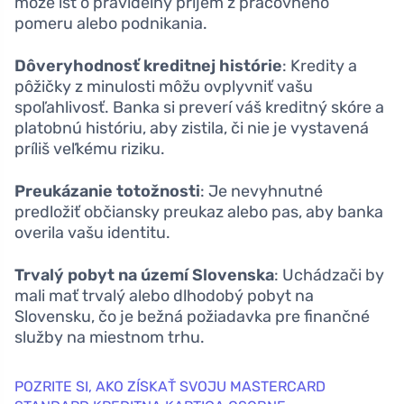
môže ísť o pravidelný príjem z pracovného
pomeru alebo podnikania.
Dôveryhodnosť kreditnej histórie
: Kredity a
pôžičky z minulosti môžu ovplyvniť vašu
spoľahlivosť. Banka si preverí váš kreditný skóre a
platobnú históriu, aby zistila, či nie je vystavená
príliš veľkému riziku.
Preukázanie totožnosti
: Je nevyhnutné
predložiť občiansky preukaz alebo pas, aby banka
overila vašu identitu.
Trvalý pobyt na území Slovenska
: Uchádzači by
mali mať trvalý alebo dlhodobý pobyt na
Slovensku, čo je bežná požiadavka pre finančné
služby na miestnom trhu.
POZRITE SI, AKO ZÍSKAŤ SVOJU MASTERCARD