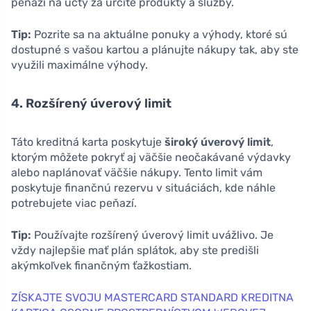
peňazí na účty za určité produkty a služby.
Tip:
Pozrite sa na aktuálne ponuky a výhody, ktoré sú
dostupné s vašou kartou a plánujte nákupy tak, aby ste
využili maximálne výhody.
4. Rozšírený úverový limit
Táto kreditná karta poskytuje
široký úverový limit
,
ktorým môžete pokryť aj väčšie neočakávané výdavky
alebo naplánovať väčšie nákupy. Tento limit vám
poskytuje finančnú rezervu v situáciách, kde náhle
potrebujete viac peňazí.
Tip:
Používajte rozšírený úverový limit uvážlivo. Je
vždy najlepšie mať plán splátok, aby ste predišli
akýmkoľvek finančným ťažkostiam.
ZÍSKAJTE SVOJU MASTERCARD STANDARD KREDITNA