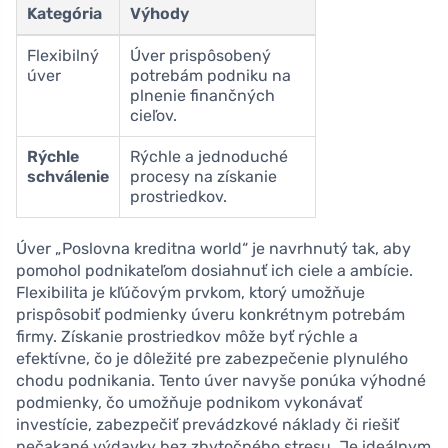
Kategória
Výhody
Flexibilný
Úver prispôsobený
úver
potrebám podniku na
plnenie finančných
cieľov.
Rýchle
Rýchle a jednoduché
schválenie
procesy na získanie
prostriedkov.
Úver „Poslovna kreditna world“ je navrhnutý tak, aby
pomohol podnikateľom dosiahnuť ich ciele a ambície.
Flexibilita je kľúčovým prvkom, ktorý umožňuje
prispôsobiť podmienky úveru konkrétnym potrebám
firmy. Získanie prostriedkov môže byť rýchle a
efektívne, čo je dôležité pre zabezpečenie plynulého
chodu podnikania. Tento úver navyše ponúka výhodné
podmienky, čo umožňuje podnikom vykonávať
investície, zabezpečiť prevádzkové náklady či riešiť
nečakané výdavky bez zbytočného stresu. Je ideálnym