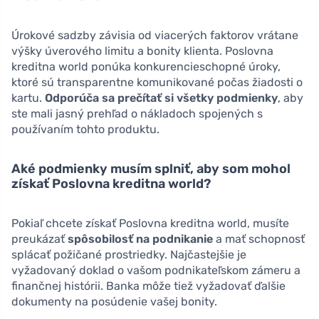
Úrokové sadzby závisia od viacerých faktorov vrátane
výšky úverového limitu a bonity klienta. Poslovna
kreditna world ponúka konkurencieschopné úroky,
ktoré sú transparentne komunikované počas žiadosti o
kartu.
Odporúča sa prečítať si všetky podmienky
, aby
ste mali jasný prehľad o nákladoch spojených s
používaním tohto produktu.
Aké podmienky musím splniť, aby som mohol
získať Poslovna kreditna world?
Pokiaľ chcete získať Poslovna kreditna world, musíte
preukázať
spôsobilosť na podnikanie
a mať schopnosť
splácať požičané prostriedky. Najčastejšie je
vyžadovaný doklad o vašom podnikateľskom zámeru a
finančnej histórii. Banka môže tiež vyžadovať ďalšie
dokumenty na posúdenie vašej bonity.