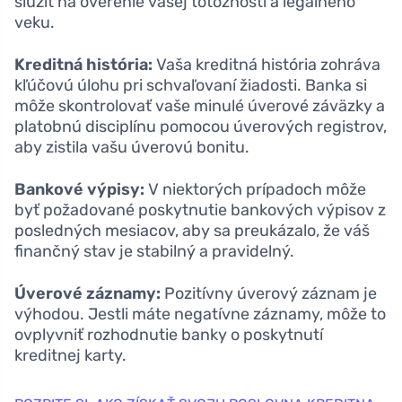
slúžiť na overenie vašej totožnosti a legálneho
veku.
Kreditná história:
Vaša kreditná história zohráva
kľúčovú úlohu pri schvaľovaní žiadosti. Banka si
môže skontrolovať vaše minulé úverové záväzky a
platobnú disciplínu pomocou úverových registrov,
aby zistila vašu úverovú bonitu.
Bankové výpisy:
V niektorých prípadoch môže
byť požadované poskytnutie bankových výpisov z
posledných mesiacov, aby sa preukázalo, že váš
finančný stav je stabilný a pravidelný.
Úverové záznamy:
Pozitívny úverový záznam je
výhodou. Jestli máte negatívne záznamy, môže to
ovplyvniť rozhodnutie banky o poskytnutí
kreditnej karty.