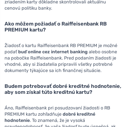
zriadením karty dôkladne skontrolovali aktuálnu
cenovú politiku banky.
Ako môžem požiadať o Raiffeisenbank RB
PREMIUM kartu?
Žiadosť o kartu Raiffeisenbank RB PREMIUM je možné
podať
buď online cez internet banking
alebo osobne
na pobočke Raiffeisenbank. Pred podaním žiadosti je
vhodné, aby si žiadatelia pripravili všetky potrebné
dokumenty týkajúce sa ich finančnej situácie.
Budem potrebovať dobré kreditné hodnotenie,
aby som získal túto kreditnú kartu?
Áno, Raiffeisenbank pri posudzovaní žiadosti o RB
PREMIUM kartu zohľadňuje
dobré kreditné
hodnotenie
. To znamená, že je vysoká
pravdepodobnosť, že vaša žiadosť bude úspešná, ak