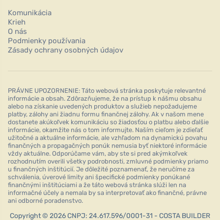
Komunikácia
Krieh
O nás
Podmienky používania
Zásady ochrany osobných údajov
PRÁVNE UPOZORNENIE: Táto webová stránka poskytuje relevantné
informácie a obsah. Zdôrazňujeme, že na prístup k nášmu obsahu
alebo na získanie uvedených produktov a služieb nepožadujeme
platby, zálohy ani žiadnu formu finančnej zálohy. Ak v našom mene
dostanete akúkoľvek komunikáciu so žiadosťou o platbu alebo ďalšie
informácie, okamžite nás o tom informujte. Naším cieľom je zdieľať
užitočné a aktuálne informácie, ale vzhľadom na dynamickú povahu
finančných a propagačných ponúk nemusia byť niektoré informácie
vždy aktuálne. Odporúčame vám, aby ste si pred akýmkoľvek
rozhodnutím overili všetky podrobnosti, zmluvné podmienky priamo
u finančných inštitúcií. Je dôležité poznamenať, že neručíme za
schválenia, úverové limity ani špecifické podmienky ponúkané
finančnými inštitúciami a že táto webová stránka slúži len na
informačné účely a nemala by sa interpretovať ako finančné, právne
ani odborné poradenstvo.
Copyright © 2026 CNPJ: 24.617.596/0001-31 - COSTA BUILDER