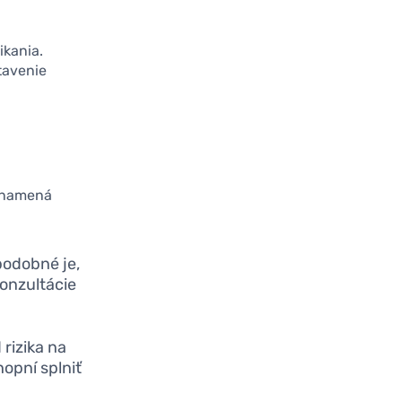
kania.
tavenie
 znamená
podobné je,
konzultácie
rizika na
hopní splniť