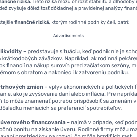
inančné riziká
. Tieto riziká môžu ohroziť stabilitu a dlhodobý 
tiež zvyšuje dôležitosť dôkladnej a pravidelnej analýzy finan
stejšie
finančné riziká
, ktorým rodinné podniky čelí, patrí:
Advertisements
 likvidity
– predstavuje situáciu, keď podnik nie je sc
h krátkodobých záväzkov. Napríklad, ak rodinná pekár
ok financií na nákup surovín pred začiatkom sezóny, mô
lémom s obratom a nakoniec i k zatvoreniu podniku.
o trhových zmien
– vplyv ekonomických a politických 
anie, ako je zvyšovanie daní alebo inflácia. Pre naprík
ň to môže znamenať potrebu prispôsobiť sa zmenám v
 dôsledku meniacich sa preferencií spotrebiteľov.
o úverového financovania
– najmä v prípade, keď pod
očnú bonitu na získanie úveru. Rodinné firmy môžu ma
kavaní prostriedkov na rozvoj, čo môže brzdiť ich rast.