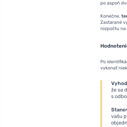
po aspoň dv
Konečne,
te
Zastarané v
rozpočtu na 
Hodnoteni
Po identifikác
vykonať niek
Vyhod
že sa 
s odbo
Stano
vašu p
objedn