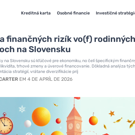
Kreditná karta
Osobné financie
Investičné stratégi
a finančných rizík vo(f) rodinnýc
och na Slovensku
y na Slovensku sú kľúčové pre ekonomiku, no čelí špecifickým finanč
ú likvidita, trhové zmeny a úverové financovanie. Dôkladná analýza týc
ntácia stratégií, vrátane diverzifikácie príj
 CARTER
EM 4 DE APRÍL DE 2026