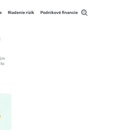
e
Riadenie rizík
Podnikové financie
h
ným
hto