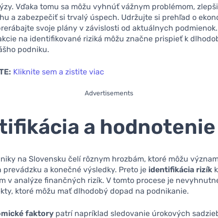
alýzy. Vďaka tomu sa môžu vyhnúť vážnym problémom, zlepši
rhu a zabezpečiť si trvalý úspech. Udržujte si prehľad o ek
rerábajte svoje plány v závislosti od aktuálnych podmienok.
akcie na identifikované riziká môžu značne prispieť k dlhodo
ášho podniku.
TE:
Kliknite sem a zistite viac
Advertisements
tifikácia a hodnotenie 
niky na Slovensku čelí rôznym hrozbám, ktoré môžu význa
h prevádzku a konečné výsledky. Preto je
identifikácia rizík
k
 v analýze finančných rizík. V tomto procese je nevyhnutn
ekty, ktoré môžu mať dlhodobý dopad na podnikanie.
mické faktory
patrí napríklad sledovanie úrokových sadzieb 