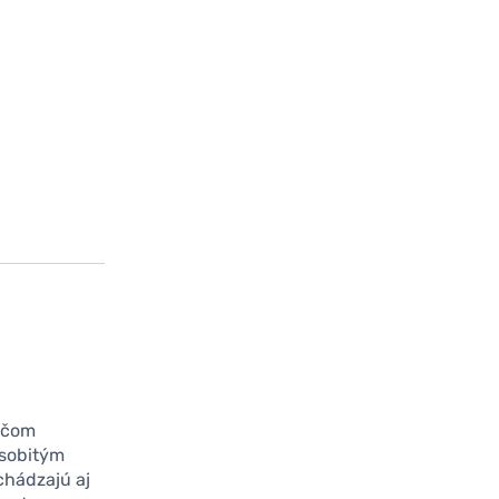
ričom
osobitým
chádzajú aj