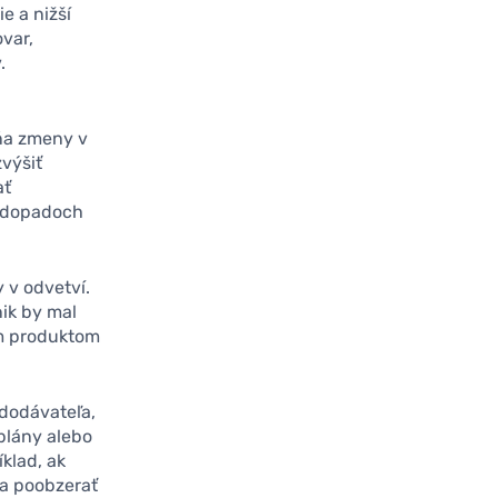
e a nižší
var,
.
ŕňa zmeny v
zvýšiť
ať
h dopadoch
 v odvetví.
nik by mal
im produktom
 dodávateľa,
plány alebo
klad, ak
sa poobzerať