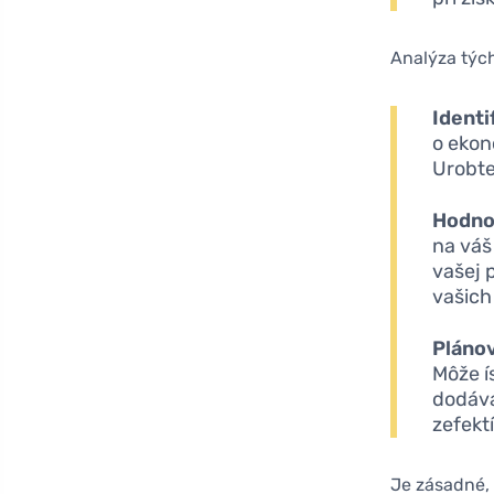
Analýza tých
Identif
o ekon
Urobte
Hodno
na váš
vašej 
vašich
Plánov
Môže í
dodáva
zefekt
Je zásadné, 