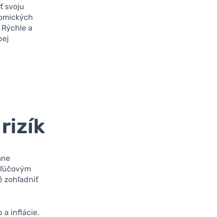
ť svoju
onomických
 Rýchle a
bej
rizík
mne
ľúčovým
é zohľadniť
a inflácie.