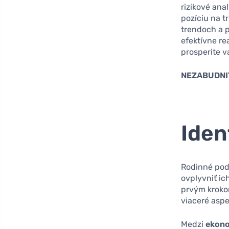
rizikové an
pozíciu na t
trendoch a p
efektívne re
prosperite v
NEZABUDNI
Iden
Rodinné pod
ovplyvniť ic
prvým krokom
viaceré asp
Medzi
ekono