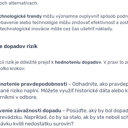
och alternatívach.
chnologické trendy
môžu významne ovplyvniť spôsob podni
ybavenie alebo technológie môžu znižovať efektívnosť a zos
technologické inovácie môže cez čas ušetriť náklady.
e dopadov rizík
ii rizík je dôležité prejsť k
hodnoteniu dopadov
. V praxi to
oľko krokov:
notenie pravdepodobnosti
– Odhadnite, ako pravde
dané riziko naplní. Môžete využiť historické dáta alebo 
rníkmi v odbore.
venie závažnosti dopadu
– Posúďte, aký by bol dopad 
revádzku. Napríklad, čo by sa stalo, ak by ste neboli sc
ávku kvôli nedostatku surovín?