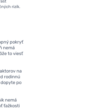
rast
čných rizík.
hopný pokryť
eň nemá
že to viesť
faktorov na
lad rodinnú
 dopyte po
nik nemá
ť ťažkosti