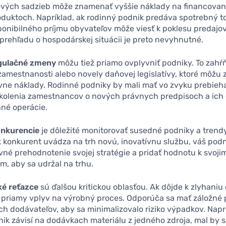
ových sadzieb môže znamenať vyššie náklady na financovani
duktoch. Napríklad, ak rodinný podnik predáva spotrebný to
ponibilného príjmu obyvateľov môže viesť k poklesu predajov
prehľadu o hospodárskej situácii je preto nevyhnutné.
egulačné zmeny
môžu tiež priamo ovplyvniť podniky. To zah
amestnanosti alebo novely daňovej legislatívy, ktoré môžu 
vne náklady. Rodinné podniky by mali mať vo zvyku prebieh
školenia zamestnancov o nových právnych predpisoch a ic
né operácie.
nkurencie
je dôležité monitorovať susedné podniky a trendy
k konkurent uvádza na trh novú, inovatívnu službu, váš pod
vné prehodnotenie svojej stratégie a pridať hodnotu k svoj
m, aby sa udržal na trhu.
é reťazce
sú ďalšou kritickou oblasťou. Ak dôjde k zlyhaniu
 priamy vplyv na výrobný proces. Odporúča sa mať záložné 
ch dodávateľov, aby sa minimalizovalo riziko výpadkov. Naprí
ik závisí na dodávkach materiálu z jedného zdroja, mal by 