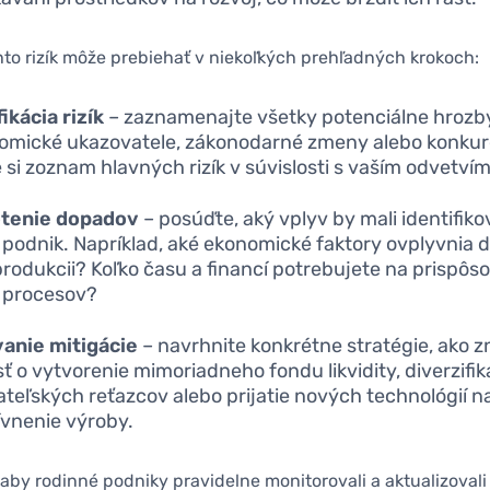
to rizík môže prebiehať v niekoľkých prehľadných krokoch:
ikácia rizík
– zaznamenajte všetky potenciálne hrozby,
omické ukazovatele, zákonodarné zmeny alebo konkur
 si zoznam hlavných rizík v súvislosti s vaším odvetvím
tenie dopadov
– posúďte, aký vplyv by mali identifiko
 podnik. Napríklad, aké ekonomické faktory ovplyvnia 
produkcii? Koľko času a financí potrebujete na prispôs
 procesov?
anie mitigácie
– navrhnite konkrétne stratégie, ako zní
sť o vytvorenie mimoriadneho fondu likvidity, diverzifik
teľských reťazcov alebo prijatie nových technológií n
ívnenie výroby.
aby rodinné podniky pravidelne monitorovali a aktualizovali