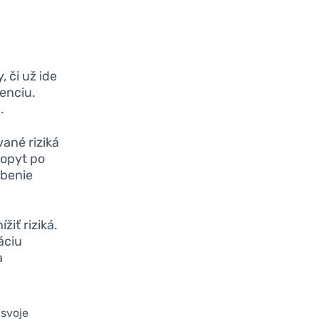
 či už ide
enciu.
.
vané riziká
dopyt po
obenie
žiť riziká.
áciu
a
 svoje