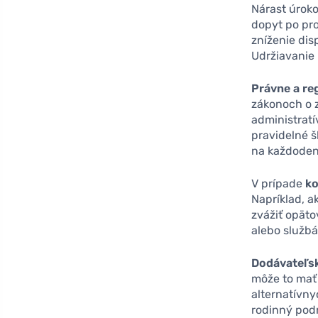
Nárast úrok
dopyt po pro
zníženie dis
Udržiavanie 
Právne a r
zákonoch o z
administratí
pravidelné 
na každoden
V prípade
ko
Napríklad, a
zvážiť opäto
alebo službá
Dodávateľsk
môže to mať
alternatívny
rodinný podn