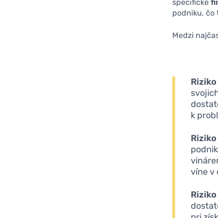
špecifické
f
podniku, čo 
Medzi najča
Riziko
svojic
dostat
k prob
Rizik
podnik
vináre
víne v
Rizik
dostat
pri zís