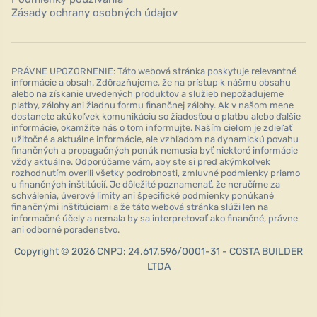
Zásady ochrany osobných údajov
PRÁVNE UPOZORNENIE: Táto webová stránka poskytuje relevantné
informácie a obsah. Zdôrazňujeme, že na prístup k nášmu obsahu
alebo na získanie uvedených produktov a služieb nepožadujeme
platby, zálohy ani žiadnu formu finančnej zálohy. Ak v našom mene
dostanete akúkoľvek komunikáciu so žiadosťou o platbu alebo ďalšie
informácie, okamžite nás o tom informujte. Naším cieľom je zdieľať
užitočné a aktuálne informácie, ale vzhľadom na dynamickú povahu
finančných a propagačných ponúk nemusia byť niektoré informácie
vždy aktuálne. Odporúčame vám, aby ste si pred akýmkoľvek
rozhodnutím overili všetky podrobnosti, zmluvné podmienky priamo
u finančných inštitúcií. Je dôležité poznamenať, že neručíme za
schválenia, úverové limity ani špecifické podmienky ponúkané
finančnými inštitúciami a že táto webová stránka slúži len na
informačné účely a nemala by sa interpretovať ako finančné, právne
ani odborné poradenstvo.
Copyright © 2026 CNPJ: 24.617.596/0001-31 - COSTA BUILDER
LTDA