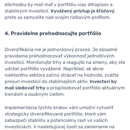
dôchodku by mali mať v portfóliu viac dlhopisov a
stabilných investícií.
Vyvážený prístup je kľúčový
,
preto sa zamyslite nad svojím rizikovým profilom.
4. Pravidelne prehodnocujte portfólio
Diverzifikácia nie je jednorázový proces. Je zásadné
pravidelne prehodnocovať výkonnosť jednotlivých
investícií. Monitorujte trhy a reagujte na zmeny, aby ste
udržali portfólio vyvážené. Napríklad, ak akcie
niektorého sektora začnú strácať na hodnote, zvážte
presun investícií do stabilnejších aktív.
Investori by
mali sledovať trhy
a prispôsobovať portfólio aktuálnym
trendom a osobným cieľom.
Implementácia týchto krokov vám umožní vytvoriť
strategicky diverzifikované portfólio, ktoré vám
zabezpečí stabilitu a potenciálny rast vo vašich
investíciách. V nasledujúcej časti sa zameriame na