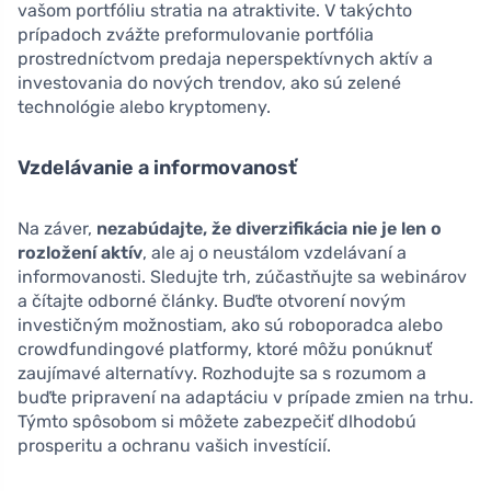
vašom portfóliu stratia na atraktivite. V takýchto
prípadoch zvážte preformulovanie portfólia
prostredníctvom predaja neperspektívnych aktív a
investovania do nových trendov, ako sú zelené
technológie alebo kryptomeny.
Vzdelávanie a informovanosť
Na záver,
nezabúdajte, že diverzifikácia nie je len o
rozložení aktív
, ale aj o neustálom vzdelávaní a
informovanosti. Sledujte trh, zúčastňujte sa webinárov
a čítajte odborné články. Buďte otvorení novým
investičným možnostiam, ako sú roboporadca alebo
crowdfundingové platformy, ktoré môžu ponúknuť
zaujímavé alternatívy. Rozhodujte sa s rozumom a
buďte pripravení na adaptáciu v prípade zmien na trhu.
Týmto spôsobom si môžete zabezpečiť dlhodobú
prosperitu a ochranu vašich investícií.