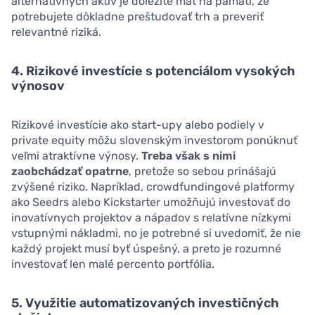
alternatívnych aktív je dôležité mať na pamäti, že
potrebujete dôkladne preštudovať trh a preveriť
relevantné riziká.
4. Rizikové investície s potenciálom vysokých
výnosov
Rizikové investície ako start-upy alebo podiely v
private equity môžu slovenským investorom ponúknuť
veľmi atraktívne výnosy.
Treba však s nimi
zaobchádzať opatrne
, pretože so sebou prinášajú
zvýšené riziko. Napríklad, crowdfundingové platformy
ako Seedrs alebo Kickstarter umožňujú investovať do
inovatívnych projektov a nápadov s relatívne nízkymi
vstupnými nákladmi, no je potrebné si uvedomiť, že nie
každý projekt musí byť úspešný, a preto je rozumné
investovať len malé percento portfólia.
5. Využitie automatizovaných investičných