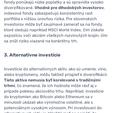
fondy ponúkajú nízke poplatky a sú spravidla vysoko
diverzifikované.
Vhodné pre dlhodobých investorov
,
indexové fondy zabezpečujú konzistentný rast
portfólia s nižšou úrovňou rizika. Pre slovenských
investorov môže byť zaujímavé zamerať sa na fondy,
ktoré sledujú napríklad MSCI World Index, čím získate
expozíciu voči akciám všetkých rozvinutých krajín, čím
sa zníži riziko viazané na konkrétny trh.
3. Alternatívne investície
Investície do alternatívnych aktív, ako sú umenie, víno,
alebo kryptomeny, môžu taktiež prispieť k diverzifikácii.
Tieto aktíva nemusia byť korelované s tradičnými
trhmi
, čo znamená, že ich hodnota môže rásť aj v
prípade poklesu akciového trhu. Napríklad, investície
do kryptomien ako Bitcoin alebo Ethereum sa v
minulosti ukázali ako výnimočne volatilné, ale s
potenciálnym vysokým výnosom. Pri investovaní do