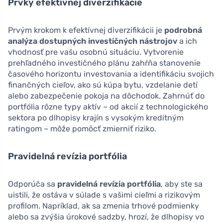
Prvky efektívnej diverzifikácie
Prvým krokom k efektívnej diverzifikácii je
podrobná
analýza dostupných investičných nástrojov
a ich
vhodnosť pre vašu osobnú situáciu. Vytvorenie
prehľadného investičného plánu zahŕňa stanovenie
časového horizontu investovania a identifikáciu svojich
finančných cieľov, ako sú kúpa bytu, vzdelanie detí
alebo zabezpečenie pokoja na dôchodok. Zahrnúť do
portfólia rôzne typy aktív – od akcií z technologického
sektora po dlhopisy krajín s vysokým kreditným
ratingom – môže pomôcť zmierniť riziko.
Pravidelná revízia portfólia
Odporúča sa
pravidelná revízia portfólia
, aby ste sa
uistili, že ostáva v súlade s vašimi cieľmi a rizikovým
profilom. Napríklad, ak sa zmenia trhové podmienky
alebo sa zvýšia úrokové sadzby, hrozí, že dlhopisy vo