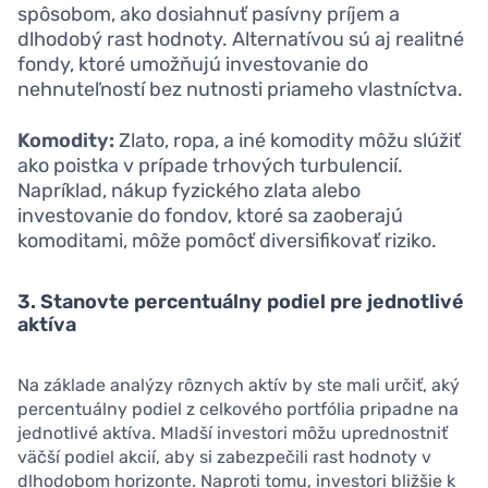
spôsobom, ako dosiahnuť pasívny príjem a
dlhodobý rast hodnoty. Alternatívou sú aj realitné
fondy, ktoré umožňujú investovanie do
nehnuteľností bez nutnosti priameho vlastníctva.
Komodity:
Zlato, ropa, a iné komodity môžu slúžiť
ako poistka v prípade trhových turbulencií.
Napríklad, nákup fyzického zlata alebo
investovanie do fondov, ktoré sa zaoberajú
komoditami, môže pomôcť diversifikovať riziko.
3. Stanovte percentuálny podiel pre jednotlivé
aktíva
Na základe analýzy rôznych aktív by ste mali určiť, aký
percentuálny podiel z celkového portfólia pripadne na
jednotlivé aktíva. Mladší investori môžu uprednostniť
väčší podiel akcií, aby si zabezpečili rast hodnoty v
dlhodobom horizonte. Naproti tomu, investori bližšie k