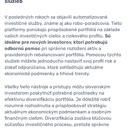
služieb
V posledných rokoch sa objavili automatizované
investičné služby, známe aj ako robo-poradcovia. Tieto
platformy ponúkajú prispôsobené portfóliá na základe
vašich investičných cieľov a rizikového profilu.
Sú
ideálne pre nových investorov, ktorí potrebujú
odbornú pomoc
pri správne rozložení aktív a
pravidelných rebalancovaní portfólia. Pomocou týchto
služieb môžete jednoducho nastaviť svoj profil risk a
získať odporúčania, ktoré zohľadňujú aktuálne
ekonomické podmienky a trhové trendy.
Všetky tieto nástroje a prístupy môžu slovenským
investorom poskytnúť potrebné prostriedky na
efektívnu diverzifikáciu portfólia. Je dôležité robiť
rozumné rozhodnutia a prispôsobovať stratégiu
aktuálnym ekonomickým podmienkam a osobným
finančným cieľom. Diverzifikácia zostáva kľúčovou
súčasťou investičného procesu, pretože správne