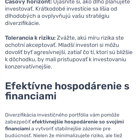
Časový horizont:
Ujasnite si, ako dlho plánujete
investovať. Krátkodobé investície sa líšia od
dlhodobých a ovplyvňujú vašu stratégiu
diverzifikácie.
Tolerancia k riziku:
Zvážte, akú míru rizika ste
ochotní akceptovať. Mladší investori si môžu
dovoliť byť agresívnejší, zatiaľ čo tí, ktorí sú bližšie
k dôchodku, by mali pristupovať k investovaniu
konzervatívnejšie.
Efektívne hospodárenie s
financiami
Diverzifikácia investičného portfólia vám pomôže
zabezpečiť
efektívnejšie hospodárenie so svojimi
financiami
a vytvoriť stabilnejšie zázemie pre
budúcnosť. Nielen že minimalizujete riziko, ale tiež