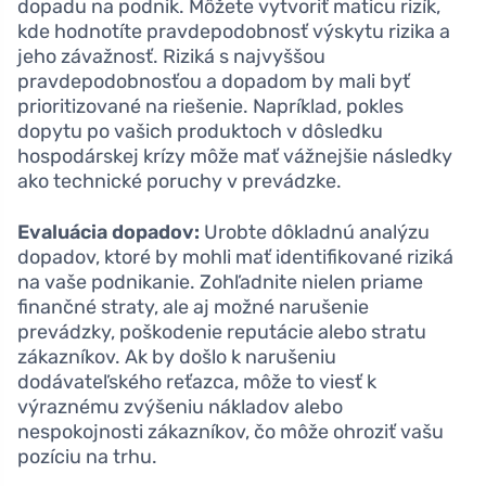
dopadu na podnik. Môžete vytvoriť maticu rizík,
kde hodnotíte pravdepodobnosť výskytu rizika a
jeho závažnosť. Riziká s najvyššou
pravdepodobnosťou a dopadom by mali byť
prioritizované na riešenie. Napríklad, pokles
dopytu po vašich produktoch v dôsledku
hospodárskej krízy môže mať vážnejšie následky
ako technické poruchy v prevádzke.
Evaluácia dopadov:
Urobte dôkladnú analýzu
dopadov, ktoré by mohli mať identifikované riziká
na vaše podnikanie. Zohľadnite nielen priame
finančné straty, ale aj možné narušenie
prevádzky, poškodenie reputácie alebo stratu
zákazníkov. Ak by došlo k narušeniu
dodávateľského reťazca, môže to viesť k
výraznému zvýšeniu nákladov alebo
nespokojnosti zákazníkov, čo môže ohroziť vašu
pozíciu na trhu.