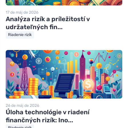
17 de máj de 2026
Analýza rizík a príležitostí v
udržateľných fin...
Riadenie rizík
26 de máj de 2026
Úloha technológie v riadení
finančných rizík: Ino...
Riadenie rizík