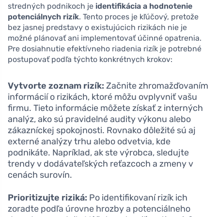
stredných podnikoch je
identifikácia a hodnotenie
potenciálnych rizík
. Tento proces je kľúčový, pretože
bez jasnej predstavy o existujúcich rizikách nie je
možné plánovať ani implementovať účinné opatrenia.
Pre dosiahnutie efektívneho riadenia rizík je potrebné
postupovať podľa týchto konkrétnych krokov:
Vytvorte zoznam rizík:
Začnite zhromažďovaním
informácií o rizikách, ktoré môžu ovplyvniť vašu
firmu. Tieto informácie môžete získať z interných
analýz, ako sú pravidelné audity výkonu alebo
zákazníckej spokojnosti. Rovnako dôležité sú aj
externé analýzy trhu alebo odvetvia, kde
podnikáte. Napríklad, ak ste výrobca, sledujte
trendy v dodávateľských reťazcoch a zmeny v
cenách surovín.
Prioritizujte riziká:
Po identifikovaní rizík ich
zoradte podľa úrovne hrozby a potenciálneho