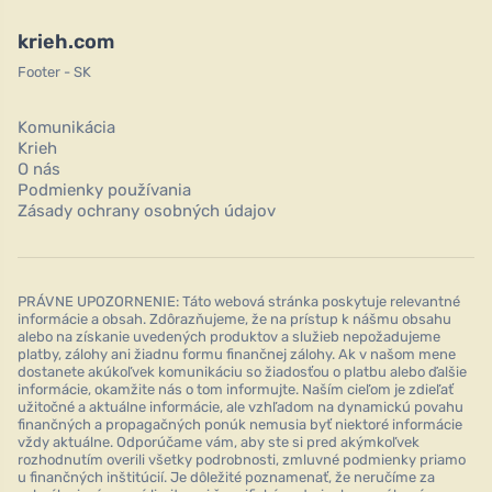
krieh.com
Footer - SK
Komunikácia
Krieh
O nás
Podmienky používania
Zásady ochrany osobných údajov
PRÁVNE UPOZORNENIE: Táto webová stránka poskytuje relevantné
informácie a obsah. Zdôrazňujeme, že na prístup k nášmu obsahu
alebo na získanie uvedených produktov a služieb nepožadujeme
platby, zálohy ani žiadnu formu finančnej zálohy. Ak v našom mene
dostanete akúkoľvek komunikáciu so žiadosťou o platbu alebo ďalšie
informácie, okamžite nás o tom informujte. Naším cieľom je zdieľať
užitočné a aktuálne informácie, ale vzhľadom na dynamickú povahu
finančných a propagačných ponúk nemusia byť niektoré informácie
vždy aktuálne. Odporúčame vám, aby ste si pred akýmkoľvek
rozhodnutím overili všetky podrobnosti, zmluvné podmienky priamo
u finančných inštitúcií. Je dôležité poznamenať, že neručíme za