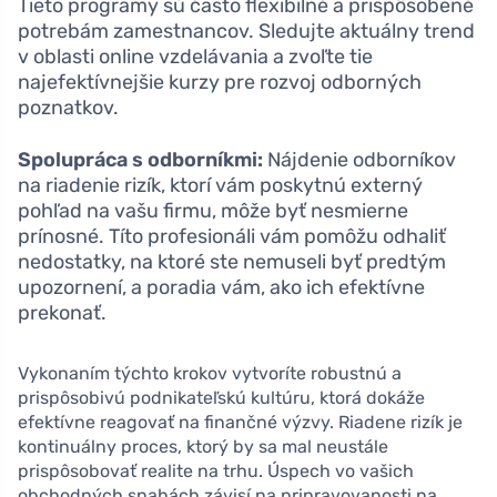
Tieto programy sú často flexibilné a prispôsobené
potrebám zamestnancov. Sledujte aktuálny trend
v oblasti online vzdelávania a zvoľte tie
najefektívnejšie kurzy pre rozvoj odborných
poznatkov.
Spolupráca s odborníkmi:
Nájdenie odborníkov
na riadenie rizík, ktorí vám poskytnú externý
pohľad na vašu firmu, môže byť nesmierne
prínosné. Títo profesionáli vám pomôžu odhaliť
nedostatky, na ktoré ste nemuseli byť predtým
upozornení, a poradia vám, ako ich efektívne
prekonať.
Vykonaním týchto krokov vytvoríte robustnú a
prispôsobivú podnikateľskú kultúru, ktorá dokáže
efektívne reagovať na finančné výzvy. Riadene rizík je
kontinuálny proces, ktorý by sa mal neustále
prispôsobovať realite na trhu. Úspech vo vašich
obchodných snahách závisí na pripravovanosti na