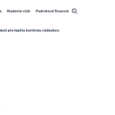
e
Riadenie rizík
Podnikové financie
cií pre lepšiu kontrolu výdavkov.