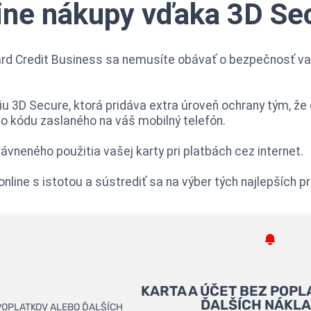
ine nákupy vďaka 3D Se
ard Credit Business sa nemusíte obávať o bezpečnosť vaš
iu 3D Secure, ktorá pridáva extra úroveň ochrany tým, že
 kódu zaslaného na váš mobilný telefón.
ávneného použitia vašej karty pri platbách cez internet.
ine s istotou a sústrediť sa na výber tých najlepších p
KARTA A ÚČET BEZ POPL
ĎALŠÍCH NÁKL