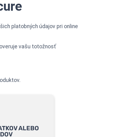
cure
ich platobných údajov pri online
 overuje vašu totožnosť
roduktov.
ATKOV ALEBO
ADOV