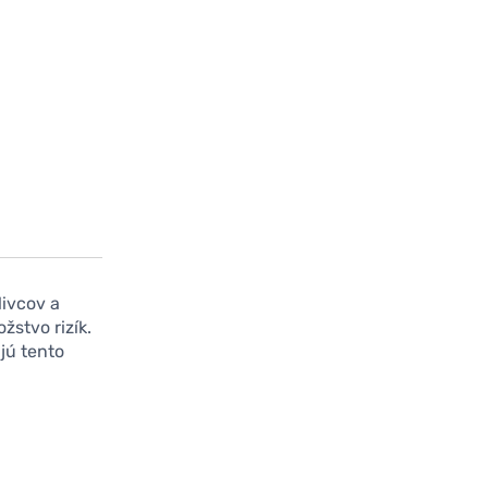
livcov a
žstvo rizík.
jú tento