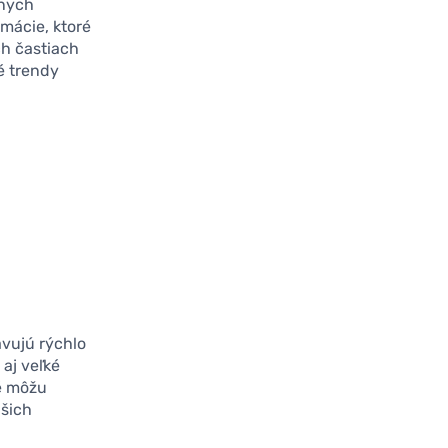
lnych
mácie, ktoré
ch častiach
é trendy
avujú rýchlo
 aj veľké
ré môžu
ašich