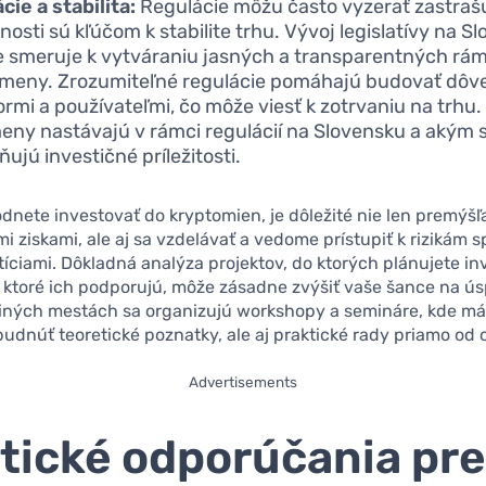
cie a stabilita:
Regulácie môžu často vyzerať zastrašu
nosti sú kľúčom k stabilite trhu. Vývoj legislatívy na S
 smeruje k vytváraniu jasných a transparentných rá
meny. Zrozumiteľné regulácie pomáhajú budovať dôv
ormi a používateľmi, čo môže viesť k zotrvaniu na trhu.
eny nastávajú v rámci regulácií na Slovensku a akým
ujú investičné príležitosti.
dnete investovať do kryptomien, je dôležité nie len premýšľ
i ziskami, ale aj sa vzdelávať a vedome prístupiť k rizikám 
tíciami. Dôkladná analýza projektov, do ktorých plánujete in
 ktoré ich podporujú, môže zásadne zvýšiť vaše šance na ú
a iných mestách sa organizujú workshopy a semináre, kde m
udnúť teoretické poznatky, ale aj praktické rady priamo od 
Advertisements
tické odporúčania pr