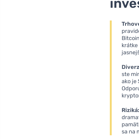
inve
Trhov
pravid
Bitcoi
krátke
jasnej
Diverz
ste mi
ako je
Odporú
krypt
Riziká
dramat
pamäti
sa na 