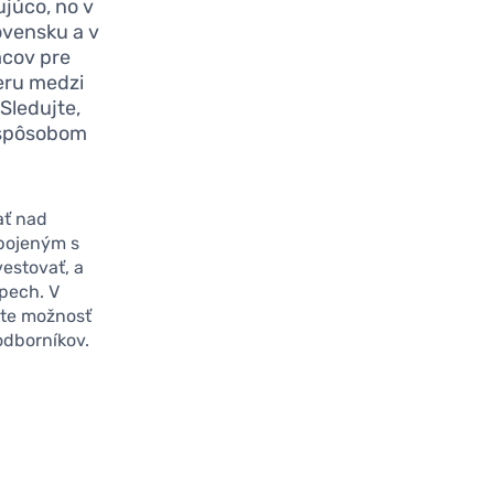
júco, no v
lovensku a v
mcov pre
eru medzi
 Sledujte,
 spôsobom
ať nad
spojeným s
vestovať, a
spech. V
áte možnosť
odborníkov.
e