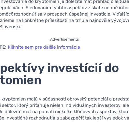
nvestovanie do kryptomien je dôležité mať prehľad o aktuá
eguláciách. Sledovaním týchto aspektov získate cenné infor
môcť rozhodnúť sa v prospech úspešnej investície. V ďalší
zrieme na konkrétne príležitosti na trhu a najnovšie vývojov
 Slovensku.
Advertisements
TE:
Kliknite sem pre ďalšie informácie
pektívy investícií do
ptomien
o kryptomien majú v súčasnosti obrovský potenciál a predst
i sektor, ktorý priťahuje nielen individuálnych investorov, ale
Je dôležité mať na pamäti niekoľko kľúčových aspektov, kto
še investičné rozhodnutia a zabezpečiť tak lepší výsledok v