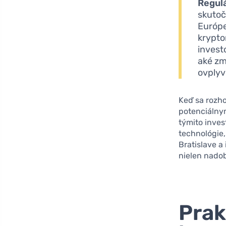
Regulá
skutoč
Európe
krypto
invest
aké zm
ovplyvň
Keď sa rozho
potenciálnym
týmito inves
technológie,
Bratislave 
nielen nadob
Prak