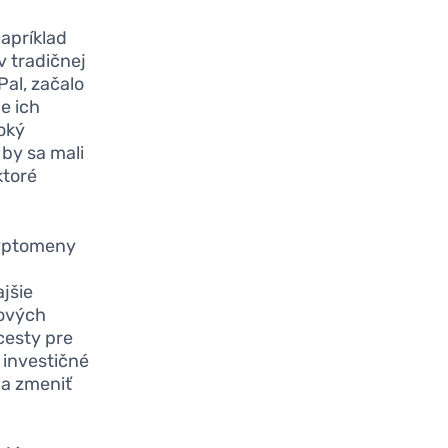
apríklad
v tradičnej
Pal, začalo
e ich
oký
 by sa mali
ktoré
ryptomeny
jšie
kových
cesty pre
 investičné
 a zmeniť