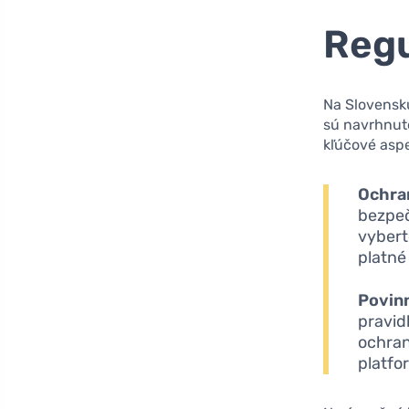
Regu
Na Slovensku
sú navrhnuté
kľúčové aspe
Ochra
bezpeč
vybert
platné
Povinn
pravid
ochran
platfo