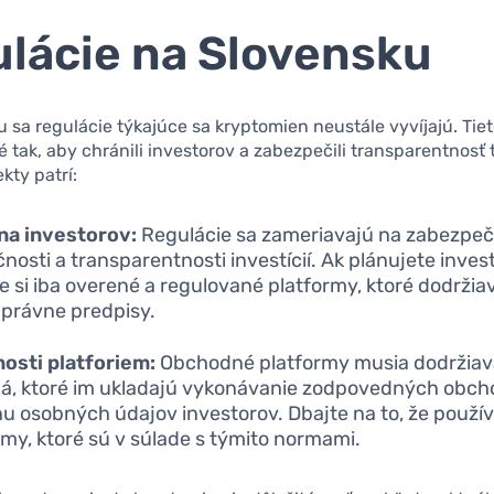
lácie na Slovensku
 sa regulácie týkajúce sa kryptomien neustále vyvíjajú. Tiet
 tak, aby chránili investorov a zabezpečili transparentnosť 
kty patrí:
na investorov:
Regulácie sa zameriavajú na zabezpeč
nosti a transparentnosti investícií. Ak plánujete inves
e si iba overené a regulované platformy, ktoré dodržia
 právne predpisy.
osti platforiem:
Obchodné platformy musia dodržiava
lá, ktoré im ukladajú vykonávanie zodpovedných obch
u osobných údajov investorov. Dbajte na to, že použí
rmy, ktoré sú v súlade s týmito normami.