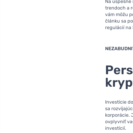
Na úspešné i
trendoch a r
vám môžu po
článku sa po
regulácií na
NEZABUDNI
Pers
kry
Investície d
sa rozvíjajúc
korporácie. 
ovplyvniť va
investícií.