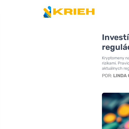
Invest
regulá
Kryptomeny na 
rizikami. Pravi
aktuálnych reg
POR:
LINDA