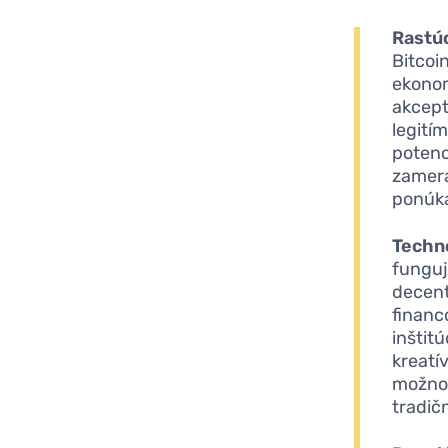
Rastúc
Bitcoi
ekonom
akcept
legití
potenc
zamera
ponúka
Techn
funguj
decent
financ
inštit
kreatí
možnos
tradič