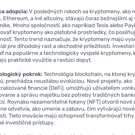
a adopcia:
V posledných rokoch sa kryptomeny, ako n
n, Ethereum, a iné altcoiny, stávajú čoraz bežnejšími aj 
ike. Mnoho spoločností, ako napríklad Tesla alebo Pay
ovať kryptomeny ako platobné prostriedky, čo posilňuj
mnosť. Tento trend naznačuje, že kryptomeny majú vys
iál pre dlhodobý rast a obchodné príležitosti. Investori
ť na populárne a technologicky vyspelé kryptomeny, 
jú praktické využitie a rastúci dopyt.
ologický pokrok:
Technológia blockchain, na ktorej k
ú, prechádza neustálou evolúciou. Nové projekty, ako
ralizované financie (DeFi), umožňujú užívateľom vonka
ovanie a správu majetku bez potreby tradičných ban
úcií. Rovnako nezameniteľné tokeny (NFT) otvorili nové 
vne odvetvia, ako umenie a zábavu, čím vytvárajú nové
ti. Tieto inovácie majú schopnosť transformovať trhy
né investičné prístupy.