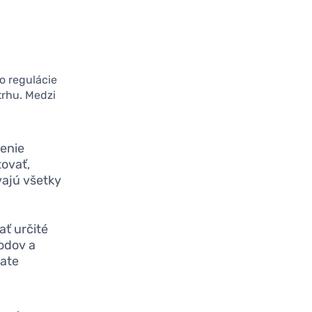
o regulácie
trhu. Medzi
enie
tovať,
vajú všetky
ť určité
odov a
vate