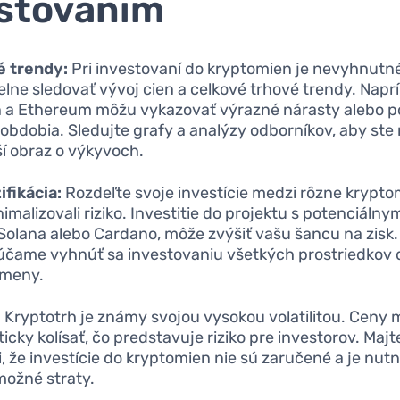
stovaním
é trendy:
Pri investovaní do kryptomien je nevyhnutn
elne sledovať vývoj cien a celkové trhové trendy. Naprí
n a Ethereum môžu vykazovať výrazné nárasty alebo p
 obdobia. Sledujte grafy a analýzy odborníkov, aby ste 
ší obraz o výkyvoch.
ifikácia:
Rozdeľte svoje investície medzi rôzne krypt
nimalizovali riziko. Investitie do projektu s potenciáln
 Solana alebo Cardano, môže zvýšiť vašu šancu na zisk.
čame vyhnúť sa investovaniu všetkých prostriedkov d
omeny.
:
Kryptotrh je známy svojou vysokou volatilitou. Ceny
icky kolísať, čo predstavuje riziko pre investorov. Majt
, že investície do kryptomien nie sú zaručené a je nutn
možné straty.