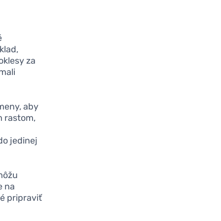
é
klad,
oklesy za
mali
omeny, aby
ym rastom,
o jedinej
 môžu
e na
é pripraviť