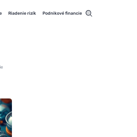
e
Riadenie rizík
Podnikové financie
ie