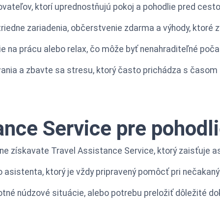
ovateľov, ktorí uprednostňujú pokoj a pohodlie pred cesto
iedne zariadenia, občerstvenie zdarma a výhody, ktoré 
ie na prácu alebo relax, čo môže byť nenahraditeľné poča
ania a zbavte sa stresu, ktorý často prichádza s časom 
ance Service pre pohodl
e získavate Travel Assistance Service, ktorý zaisťuje a
asistenta, ktorý je vždy pripravený pomôcť pri nečakaný
avotné núdzové situácie, alebo potrebu preložiť dôležité 