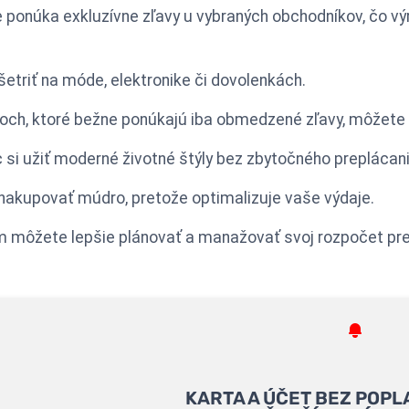
 ponúka exkluzívne zľavy u vybraných obchodníkov, čo v
šetriť na móde, elektronike či dovolenkách.
doch, ktoré bežne ponúkajú iba obmedzené zľavy, môžete 
si užiť moderné životné štýly bez zbytočného preplácani
nakupovať múdro, pretože optimalizuje vaše výdaje.
môžete lepšie plánovať a manažovať svoj rozpočet pre 
KARTA A ÚČET BEZ POPL