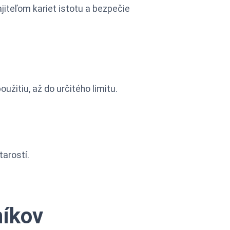
jiteľom kariet istotu a bezpečie
žitiu, až do určitého limitu.
arostí.
níkov