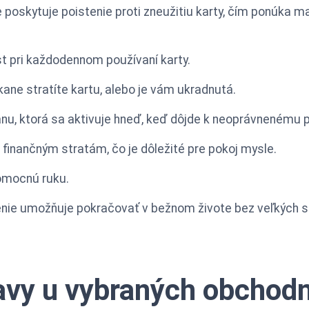
poskytuje poistenie proti zneužitiu karty, čím ponúka ma
t pri každodennom používaní karty.
kane stratíte kartu, alebo je vám ukradnutá.
u, ktorá sa aktivuje hneď, keď dôjde k neoprávnenému pou
inančným stratám, čo je dôležité pre pokoj mysle.
pomocnú ruku.
nie umožňuje pokračovať v bežnom živote bez veľkých st
avy u vybraných obchod