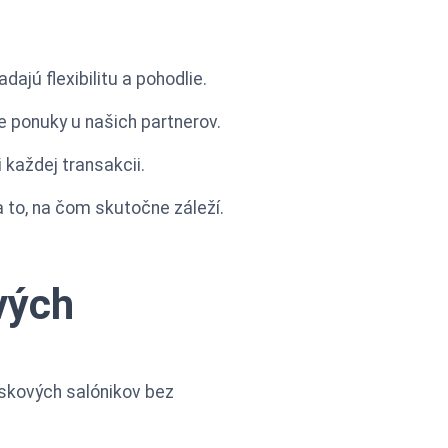
ľadajú flexibilitu a pohodlie.
e ponuky u našich partnerov.
 každej transakcii.
 to, na čom skutočne záleží.
vých
iskových salónikov bez