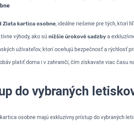
obne
 Zlata kartica osobne
, ideálne riešenie pre tých, ktorí h
ktívne výhody, ako sú
nižšie úrokové sadzby
a exkluzívn
ských užívateľov, ktorí oceňujú bezpečnosť a rýchlosť pri
áv platiť doma i v zahraničí, čím získavate viac času na
up do vybraných letisko
 kartica osobne majú exkluzívny prístup do vybraných let