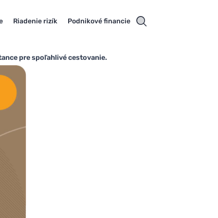
e
Riadenie rizík
Podnikové financie
tance pre spoľahlivé cestovanie.