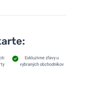
karte:
oti
Exkluzívne zľavy u
rty
vybraných obchodníkov