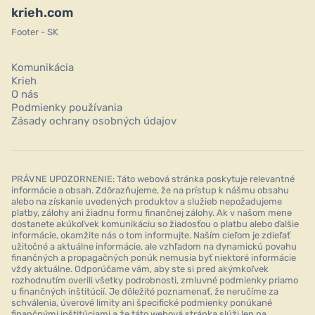
krieh.com
Footer - SK
Komunikácia
Krieh
O nás
Podmienky používania
Zásady ochrany osobných údajov
PRÁVNE UPOZORNENIE: Táto webová stránka poskytuje relevantné
informácie a obsah. Zdôrazňujeme, že na prístup k nášmu obsahu
alebo na získanie uvedených produktov a služieb nepožadujeme
platby, zálohy ani žiadnu formu finančnej zálohy. Ak v našom mene
dostanete akúkoľvek komunikáciu so žiadosťou o platbu alebo ďalšie
informácie, okamžite nás o tom informujte. Naším cieľom je zdieľať
užitočné a aktuálne informácie, ale vzhľadom na dynamickú povahu
finančných a propagačných ponúk nemusia byť niektoré informácie
vždy aktuálne. Odporúčame vám, aby ste si pred akýmkoľvek
rozhodnutím overili všetky podrobnosti, zmluvné podmienky priamo
u finančných inštitúcií. Je dôležité poznamenať, že neručíme za
schválenia, úverové limity ani špecifické podmienky ponúkané
finančnými inštitúciami a že táto webová stránka slúži len na