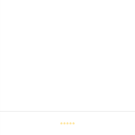
⭐⭐⭐⭐⭐