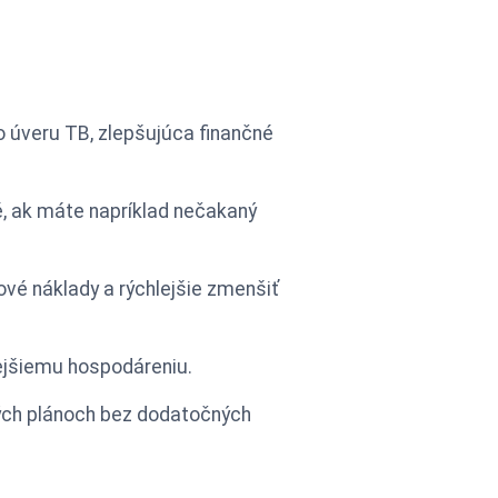
o úveru TB, zlepšujúca finančné
é, ak máte napríklad nečakaný
ové náklady a rýchlejšie zmenšiť
ejšiemu hospodáreniu.
čných plánoch bez dodatočných