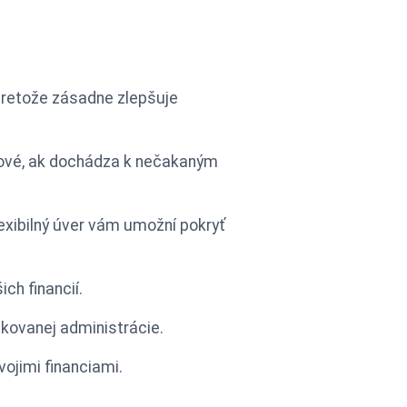
 pretože zásadne zlepšuje
účové, ak dochádza k nečakaným
exibilný úver vám umožní pokryť
ch financií.
ikovanej administrácie.
ojimi financiami.