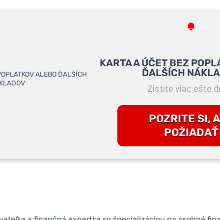
KARTA A ÚČET BEZ POPL
ĎALŠÍCH NÁKL
Zistite viac ešte d
POZRITE SI, 
POŽIADAŤ
ovateľka a finančná expertka so špecializáciou na osobné fin