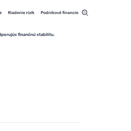
e
Riadenie rizík
Podnikové financie
porujúc finančnú stabilitu.