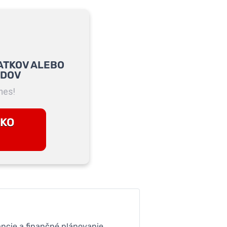
ATKOV ALEBO
ADOV
nes!
AKO
ancie a finančné plánovanie.