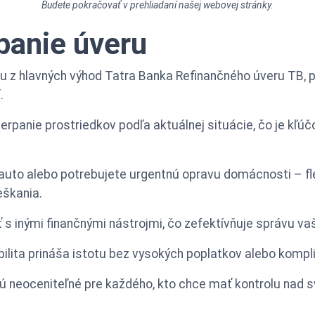
Budete pokračovať v prehliadaní našej webovej stránky.
rpanie úveru
nou z hlavných výhod Tatra Banka Refinančného úveru TB,
.
erpanie prostriedkov podľa aktuálnej situácie, čo je kľ
 auto alebo potrebujete urgentnú opravu domácnosti – fl
eškania.
s inými finančnými nástrojmi, čo zefektívňuje správu vaši
bilita prináša istotu bez vysokých poplatkov alebo kompl
sú neoceniteľné pre každého, kto chce mať kontrolu nad sv