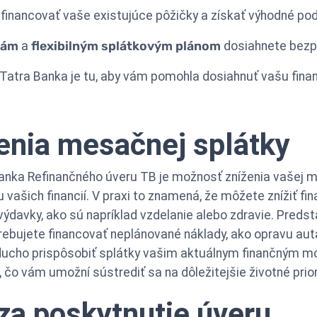
inancovať vaše existujúce pôžičky a získať výhodné po
bám
a
flexibilným splátkovým plánom
dosiahnete bezp
, Tatra Banka je tu, aby vám pomohla dosiahnuť vašu finan
enia mesačnej splátky
nka Refinančného úveru TB je možnosť zníženia vašej mes
vašich financií. V praxi to znamená, že môžete znížiť fi
 výdavky, ako sú napríklad vzdelanie alebo zdravie. Predst
trebujete financovať neplánované náklady, ako opravu aut
cho prispôsobiť splátky vašim aktuálnym finančným m
í, čo vám umožní sústrediť sa na dôležitejšie životné pri
za poskytnutie úveru