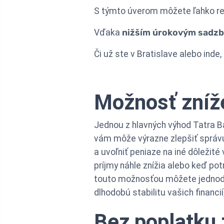
S týmto úverom môžete ľahko ref
Vďaka
nižším úrokovým sadz
Či už ste v Bratislave alebo inde
Možnosť zníž
Jednou z hlavných výhod Tatra Ba
vám môže výrazne zlepšiť správu 
a uvoľniť peniaze na iné dôležité
príjmy náhle znížia alebo keď po
touto možnosťou môžete jednodu
dlhodobú stabilitu vašich financi
Bez poplatku 