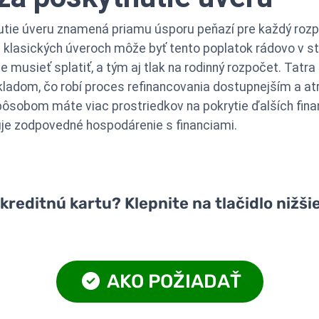
tie úveru znamená priamu úsporu peňazí pre každý rozp
i klasických úveroch môže byť tento poplatok rádovo v st
e musieť splatiť, a tým aj tlak na rodinný rozpočet. Ta
adom, čo robí proces refinancovania dostupnejším a atr
pôsobom máte viac prostriedkov na pokrytie ďalších fina
je zodpovedné hospodárenie s financiami.
reditnú kartu? Klepnite na tlačidlo nižšie
AKO POŽIADAŤ