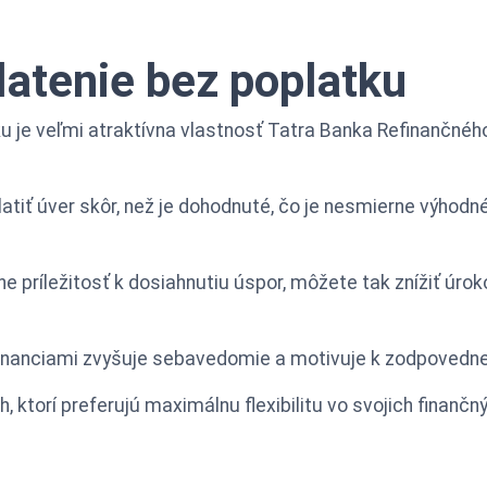
atenie bez poplatku
u je veľmi atraktívna vlastnosť Tatra Banka Refinančnéh
iť úver skôr, než je dohodnuté, čo je nesmierne výhodn
e príležitosť k dosiahnutiu úspor, môžete tak znížiť úrok
 financiami zvyšuje sebavedomie a motivuje k zodpovedn
, ktorí preferujú maximálnu flexibilitu vo svojich finan