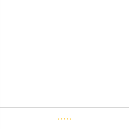
⭐⭐⭐⭐⭐