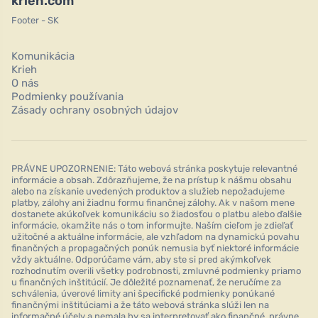
krieh.com
Footer - SK
Komunikácia
Krieh
O nás
Podmienky používania
Zásady ochrany osobných údajov
PRÁVNE UPOZORNENIE: Táto webová stránka poskytuje relevantné
informácie a obsah. Zdôrazňujeme, že na prístup k nášmu obsahu
alebo na získanie uvedených produktov a služieb nepožadujeme
platby, zálohy ani žiadnu formu finančnej zálohy. Ak v našom mene
dostanete akúkoľvek komunikáciu so žiadosťou o platbu alebo ďalšie
informácie, okamžite nás o tom informujte. Naším cieľom je zdieľať
užitočné a aktuálne informácie, ale vzhľadom na dynamickú povahu
finančných a propagačných ponúk nemusia byť niektoré informácie
vždy aktuálne. Odporúčame vám, aby ste si pred akýmkoľvek
rozhodnutím overili všetky podrobnosti, zmluvné podmienky priamo
u finančných inštitúcií. Je dôležité poznamenať, že neručíme za
schválenia, úverové limity ani špecifické podmienky ponúkané
finančnými inštitúciami a že táto webová stránka slúži len na
informačné účely a nemala by sa interpretovať ako finančné, právne