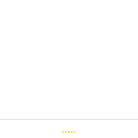
⭐⭐⭐⭐⭐