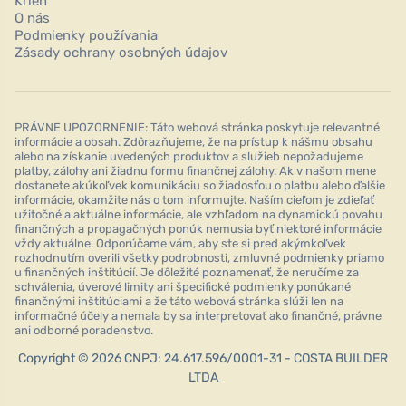
Krieh
O nás
Podmienky používania
Zásady ochrany osobných údajov
PRÁVNE UPOZORNENIE: Táto webová stránka poskytuje relevantné
informácie a obsah. Zdôrazňujeme, že na prístup k nášmu obsahu
alebo na získanie uvedených produktov a služieb nepožadujeme
platby, zálohy ani žiadnu formu finančnej zálohy. Ak v našom mene
dostanete akúkoľvek komunikáciu so žiadosťou o platbu alebo ďalšie
informácie, okamžite nás o tom informujte. Naším cieľom je zdieľať
užitočné a aktuálne informácie, ale vzhľadom na dynamickú povahu
finančných a propagačných ponúk nemusia byť niektoré informácie
vždy aktuálne. Odporúčame vám, aby ste si pred akýmkoľvek
rozhodnutím overili všetky podrobnosti, zmluvné podmienky priamo
u finančných inštitúcií. Je dôležité poznamenať, že neručíme za
schválenia, úverové limity ani špecifické podmienky ponúkané
finančnými inštitúciami a že táto webová stránka slúži len na
informačné účely a nemala by sa interpretovať ako finančné, právne
ani odborné poradenstvo.
Copyright © 2026 CNPJ: 24.617.596/0001-31 - COSTA BUILDER
LTDA