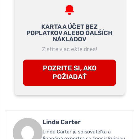
KARTA A ÚČET BEZ
POPLATKOV ALEBO ĎALŠÍCH
NÁKLADOV
Zistite viac ešte dnes!
POZRITE SI, AKO
POŽIADAŤ
Linda Carter
Linda Carter je spisovateľka a
finančná expertka so špecializáciou