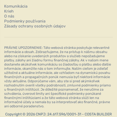
Komunikácia
Krieh
O nás
Podmienky používania
Zásady ochrany osobných údajov
PRÁVNE UPOZORNENIE: Táto webová stránka poskytuje relevantné
informácie a obsah. Zdôrazňujeme, že na prístup k nášmu obsahu
alebo na získanie uvedených produktov a služieb nepožadujeme
platby, zálohy ani žiadnu formu finančnej zálohy. Ak v našom mene
dostanete akúkoľvek komunikáciu so žiadosťou o platbu alebo ďalšie
informácie, okamžite nás o tom informujte. Naším cieľom je zdieľať
užitočné a aktuálne informácie, ale vzhľadom na dynamickú povahu
finančných a propagačných ponúk nemusia byť niektoré informácie
vždy aktuálne. Odporúčame vám, aby ste si pred akýmkoľvek
rozhodnutím overili všetky podrobnosti, zmluvné podmienky priamo
u finančných inštitúcií. Je dôležité poznamenať, že neručíme za
schválenia, úverové limity ani špecifické podmienky ponúkané
finančnými inštitúciami a že táto webová stránka slúži len na
informačné účely a nemala by sa interpretovať ako finančné, právne
ani odborné poradenstvo.
Copyright © 2026 CNPJ: 24.617.596/0001-31 - COSTA BUILDER