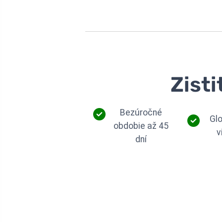
Zisti
Bezúročné
Gl
obdobie až 45
v
dní