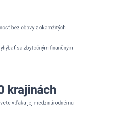
cnosť bez obavy z okamžitých
 vyhýbať sa zbytočným finančným
0 krajinách
 svete vďaka jej medzinárodnému