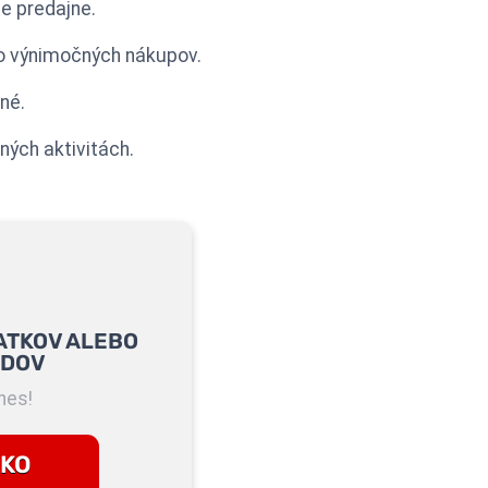
e predajne.
o výnimočných nákupov.
né.
ných aktivitách.
ATKOV ALEBO
ADOV
nes!
AKO