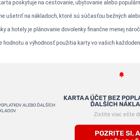
karta poskytuje na cestovanie, ubytovanie alebo populárn
e ušetriť na nákladoch, ktoré sú súčasťou bežných aleb
ky a hotely je plánovanie dovolenky finančne menej nároč
e hodnotu a výhodnosť použitia karty vo vašich každoden
KARTA A ÚČET BEZ POPL
ĎALŠÍCH NÁKL
Zistite viac ešte d
POZRITE SI, 