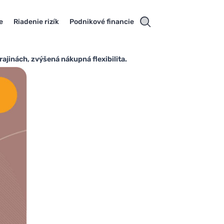
e
Riadenie rizík
Podnikové financie
jinách, zvýšená nákupná flexibilita.