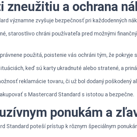
ti zneužitiu a ochrana n
dard významne zvyšuje bezpečnosť pri každodenných ná
jené, starostlivo chráni používateľa pred možnými finan
právnene použitá, poistenie vás ochráni tým, že pokryje s
tuáciách, keď sú karty ukradnuté alebo stratené, a priná
nosť reklamácie tovaru, či už bol dodaný poškodený al
kupovať s Mastercard Standard s istotou a bezpečne.
kluzívnym ponukám a zľ
card Standard poteší prístup k rôznym špeciálnym ponuká