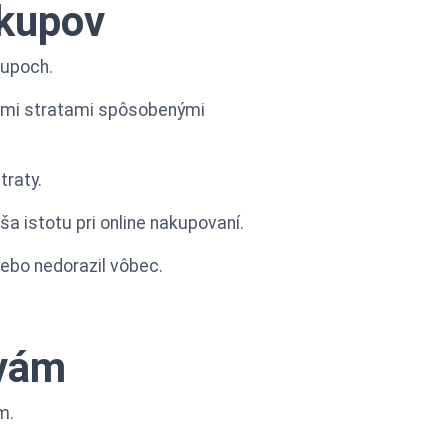
ákupov
kupoch.
čnými stratami spôsobenými
traty.
ša istotu pri online nakupovaní.
ebo nedorazil vôbec.
avám
m.