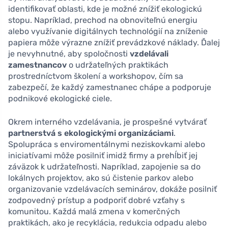
identifikovať oblasti, kde je možné znížiť ekologickú
stopu. Napríklad, prechod na obnoviteľnú energiu
alebo využívanie digitálnych technológií na zníženie
papiera môže výrazne znížiť prevádzkové náklady. Ďalej
je nevyhnutné, aby spoločnosti
vzdelávali
zamestnancov
o udržateľných praktikách
prostredníctvom školení a workshopov, čím sa
zabezpečí, že každý zamestnanec chápe a podporuje
podnikové ekologické ciele.
Okrem interného vzdelávania, je prospešné vytvárať
partnerstvá s ekologickými organizáciami
.
Spolupráca s enviromentálnymi neziskovkami alebo
iniciatívami môže posilniť imidž firmy a prehĺbiť jej
záväzok k udržateľnosti. Napríklad, zapojenie sa do
lokálnych projektov, ako sú čistenie parkov alebo
organizovanie vzdelávacích seminárov, dokáže posilniť
zodpovedný prístup a podporiť dobré vzťahy s
komunitou. Každá malá zmena v komerčných
praktikách, ako je recyklácia, redukcia odpadu alebo