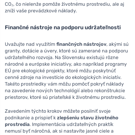
CO₂, čo nielenže pomôže životnému prostrediu, ale aj
zníži vaše prevádzkové náklady.
Finančné nástroje na podporu udržateľnosti
Uvažujte nad využitím
finančných nástrojov
, akými sú
granty, dotácie a úvery, ktoré sú zamerané na podporu
udržateľného rozvoja. Na Slovensku existujú rôzne
národné a európske iniciatívy, ako napríklad programy
EÚ pre ekologické projekty, ktoré môžu poskytnúť
cenné zdroje na investície do ekologických iniciatív.
Takéto prostriedky vám môžu pomôcť pokryť náklady
na zavedenie nových technológií alebo rekonštrukcie
priestorov, ktoré sú priateľské k životnému prostrediu.
Zavedením týchto krokov môžete posilniť svoje
podnikanie a prispieť k
zlepšeniu stavu životného
prostredia
. Implementácia udržateľných praktík
nemusí byť náročná, ak si nastavíte jasné ciele a