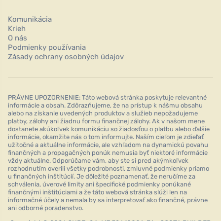
Komunikácia
Krieh
O nás
Podmienky používania
Zásady ochrany osobných údajov
PRÁVNE UPOZORNENIE: Táto webová stránka poskytuje relevantné
informácie a obsah. Zdôrazňujeme, že na prístup k nášmu obsahu
alebo na získanie uvedených produktov a služieb nepožadujeme
platby, zálohy ani žiadnu formu finančnej zálohy. Ak v našom mene
dostanete akúkoľvek komunikáciu so žiadosťou o platbu alebo ďalšie
informácie, okamžite nás o tom informujte. Naším cieľom je zdieľať
užitočné a aktuálne informácie, ale vzhľadom na dynamickú povahu
finančných a propagačných ponúk nemusia byť niektoré informácie
vždy aktuálne. Odporúčame vám, aby ste si pred akýmkoľvek
rozhodnutím overili všetky podrobnosti, zmluvné podmienky priamo
u finančných inštitúcií. Je dôležité poznamenať, že neručíme za
schválenia, úverové limity ani špecifické podmienky ponúkané
finančnými inštitúciami a že táto webová stránka slúži len na
informačné účely a nemala by sa interpretovať ako finančné, právne
ani odborné poradenstvo.