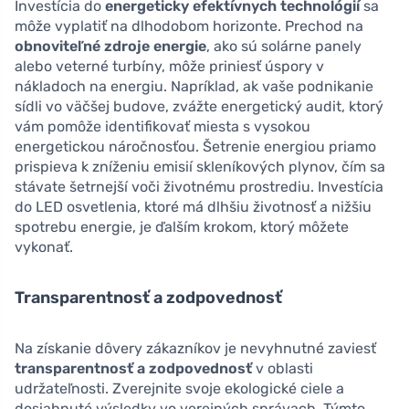
Investícia do
energeticky efektívnych technológií
sa
môže vyplatiť na dlhodobom horizonte. Prechod na
obnoviteľné zdroje energie
, ako sú solárne panely
alebo veterné turbíny, môže priniesť úspory v
nákladoch na energiu. Napríklad, ak vaše podnikanie
sídli vo väčšej budove, zvážte energetický audit, ktorý
vám pomôže identifikovať miesta s vysokou
energetickou náročnosťou. Šetrenie energiou priamo
prispieva k zníženiu emisií skleníkových plynov, čím sa
stávate šetrnejší voči životnému prostrediu. Investícia
do LED osvetlenia, ktoré má dlhšiu životnosť a nižšiu
spotrebu energie, je ďalším krokom, ktorý môžete
vykonať.
Transparentnosť a zodpovednosť
Na získanie dôvery zákazníkov je nevyhnutné zaviesť
transparentnosť a zodpovednosť
v oblasti
udržateľnosti. Zverejnite svoje ekologické ciele a
dosiahnuté výsledky vo verejných správach. Týmto