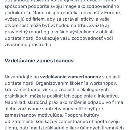
spôsobom podporíte svoju image ako zodpovedného
podnikateľa. Moderní spotrebitelia, obzvlášť v Európe,
vyžadujú od firiem, aby sa správali eticky, a vaša
otvorenosť môže byť výhodou na trhu. Zvážte aj
pravidelný reporting o vašich výsledkoch v oblasti
udržateľnosti, čo ukazuje vašu zodpovednosť voči
životnému prostrediu.
Vzdelávanie zamestnancov
Nezabúdajte na
vzdelávanie zamestnancov
v oblasti
udržateľnosti. Organizovaním školení a workshopov,
kde zamestnanci získajú znalosti o ekologických
praktikách, môžete posilniť ich zapojenie a iniciatívu.
Napríklad, skutočná prax ako zníženie odpadu vo firme
alebo znižovanie spotreby vody môže byť pre
zamestnancov motivujúca. Podpora kultúry
udržateľnosti, kde každý zamestnanec chápete svoju
úlohu, patrí medzi základné piliere účinných firemných