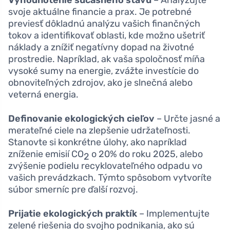
Vyhodnotenie súčasného stavu
– Analyzujte
svoje aktuálne financie a prax. Je potrebné
previesť dôkladnú analýzu vašich finančných
tokov a identifikovať oblasti, kde možno ušetriť
náklady a znížiť negatívny dopad na životné
prostredie. Napríklad, ak vaša spoločnosť míňa
vysoké sumy na energie, zvážte investície do
obnoviteľných zdrojov, ako je slnečná alebo
veterná energia.
Definovanie ekologických cieľov
– Určte jasné a
merateľné ciele na zlepšenie udržateľnosti.
Stanovte si konkrétne úlohy, ako napríklad
zníženie emisií CO
o 20% do roku 2025, alebo
2
zvýšenie podielu recyklovateľného odpadu vo
vašich prevádzkach. Týmto spôsobom vytvoríte
súbor smerníc pre ďalší rozvoj.
Prijatie ekologických praktík
– Implementujte
zelené riešenia do svojho podnikania, ako sú