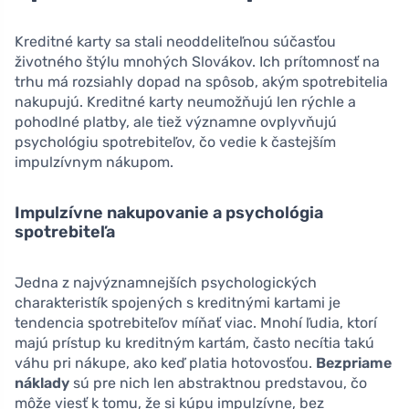
Kreditné karty sa stali neoddeliteľnou súčasťou
životného štýlu mnohých Slovákov. Ich prítomnosť na
trhu má rozsiahly dopad na spôsob, akým spotrebitelia
nakupujú. Kreditné karty neumožňujú len rýchle a
pohodlné platby, ale tiež významne ovplyvňujú
psychológiu spotrebiteľov, čo vedie k častejším
impulzívnym nákupom.
Impulzívne nakupovanie a psychológia
spotrebiteľa
Jedna z najvýznamnejších psychologických
charakteristík spojených s kreditnými kartami je
tendencia spotrebiteľov míňať viac. Mnohí ľudia, ktorí
majú prístup ku kreditným kartám, často necítia takú
váhu pri nákupe, ako keď platia hotovosťou.
Bezpriame
náklady
sú pre nich len abstraktnou predstavou, čo
môže viesť k tomu, že si kúpu impulzívne, bez