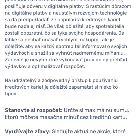
posilňuje dôveru v digitálne platby. S rastúcim dôrazom
na digitálne platby a neustálym rozvojom technológie
sa dá predpokladať, že popularita kreditných kariet
bude naďalej rásť. Je však dôležité, aby spotrebitelia
zostali obozretní, čo sa týka svojho hospodárenia. Je
ľahké sa nechať unášať rýchlymi nákupmi, ale je
dôležité, aby sa každý spotrebiteľ informoval o svojich
výdavkoch a snažil sa vyhnúť nadmernému míňaniu.
Zároveň je nevyhnutné vykonávať pravidelný prehľad
výdavkov a optimalizovať rozpočet.
Na udržateľný a zodpovedný prístup k používaniu
kreditných kariet je dôležité zapamätať si niekoľko
tipov:
Stanovte si rozpočet:
Určte si maximálnu sumu,
ktorú môžete mesačne minúť cez kreditnú kartu.
Využívajte zľavy:
Sledujte aktuálne akcie, ktoré