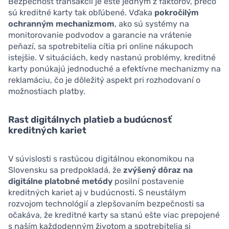
Bezpečnosť transakcií je ešte jedným z faktorov, prečo
sú kreditné karty tak obľúbené. Vďaka
pokročilým
ochranným mechanizmom
, ako sú systémy na
monitorovanie podvodov a garancie na vrátenie
peňazí, sa spotrebitelia cítia pri online nákupoch
istejšie. V situáciách, kedy nastanú problémy, kreditné
karty ponúkajú jednoduché a efektívne mechanizmy na
reklamáciu, čo je dôležitý aspekt pri rozhodovaní o
možnostiach platby.
Rast digitálnych platieb a budúcnosť
kreditných kariet
V súvislosti s rastúcou digitálnou ekonomikou na
Slovensku sa predpokladá, že
zvýšený dôraz na
digitálne platobné metódy
posilní postavenie
kreditných kariet aj v budúcnosti. S neustálym
rozvojom technológií a zlepšovaním bezpečnosti sa
očakáva, že kreditné karty sa stanú ešte viac prepojené
s naším každodenným životom a spotrebitelia si