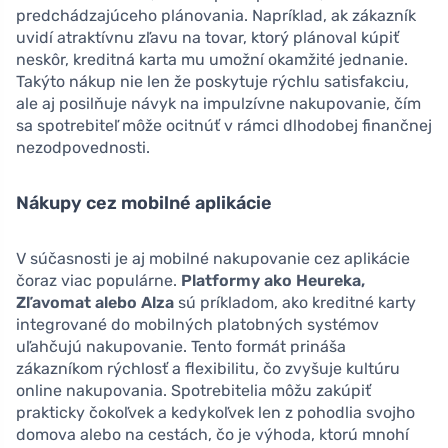
predchádzajúceho plánovania. Napríklad, ak zákazník
uvidí atraktívnu zľavu na tovar, ktorý plánoval kúpiť
neskôr, kreditná karta mu umožní okamžité jednanie.
Takýto nákup nie len že poskytuje rýchlu satisfakciu,
ale aj posilňuje návyk na impulzívne nakupovanie, čím
sa spotrebiteľ môže ocitnúť v rámci dlhodobej finančnej
nezodpovednosti.
Nákupy cez mobilné aplikácie
V súčasnosti je aj mobilné nakupovanie cez aplikácie
čoraz viac populárne.
Platformy ako Heureka,
Zľavomat alebo Alza
sú príkladom, ako kreditné karty
integrované do mobilných platobných systémov
uľahčujú nakupovanie. Tento formát prináša
zákazníkom rýchlosť a flexibilitu, čo zvyšuje kultúru
online nakupovania. Spotrebitelia môžu zakúpiť
prakticky čokoľvek a kedykoľvek len z pohodlia svojho
domova alebo na cestách, čo je výhoda, ktorú mnohí