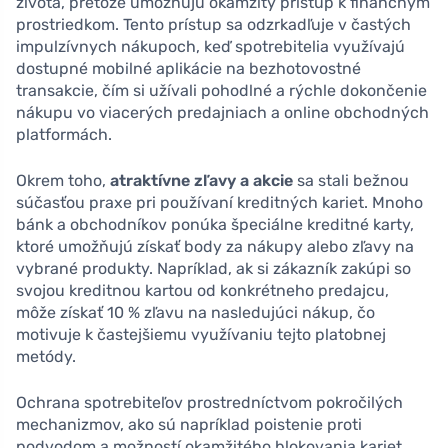
života, pretože umožňujú okamžitý prístup k finančným
prostriedkom. Tento prístup sa odzrkadľuje v častých
impulzívnych nákupoch, keď spotrebitelia využívajú
dostupné mobilné aplikácie na bezhotovostné
transakcie, čím si užívali pohodlné a rýchle dokončenie
nákupu vo viacerých predajniach a online obchodných
platformách.
Okrem toho,
atraktívne zľavy a akcie
sa stali bežnou
súčasťou praxe pri používaní kreditných kariet. Mnoho
bánk a obchodníkov ponúka špeciálne kreditné karty,
ktoré umožňujú získať body za nákupy alebo zľavy na
vybrané produkty. Napríklad, ak si zákazník zakúpi so
svojou kreditnou kartou od konkrétneho predajcu,
môže získať 10 % zľavu na nasledujúci nákup, čo
motivuje k častejšiemu využívaniu tejto platobnej
metódy.
Ochrana spotrebiteľov prostredníctvom pokročilých
mechanizmov, ako sú napríklad poistenie proti
podvodom a možností okamžitého blokovania kariet,