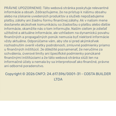
PRÁVNE UPOZORNENIE: Táto webová stránka poskytuje relevantné
informácie a obsah. Zdôrazňujeme, že na prístup k nášmu obsahu
alebo na získanie uvedených produktov a služieb nepožadujeme
platby, zálohy ani žiadnu formu finančnej zálohy. Ak v našom mene
dostanete akúkoľvek komunikáciu so žiadosťou o platbu alebo ďalšie
informácie, okamžite nás o tom informujte. Naším cieľom je zdieľať
užitočné a aktuálne informácie, ale vzhľadom na dynamickú povahu
finančných a propagačných ponúk nemusia byť niektoré informácie
vždy aktuálne. Odporúčame vám, aby ste si pred akýmkoľvek
rozhodnutím overili všetky podrobnosti, zmluvné podmienky priamo
u finančných inštitúcií. Je dôležité poznamenať, že neručíme za
schválenia, úverové limity ani špecifické podmienky ponúkané
finančnými inštitúciami a že táto webová stránka slúži len na
informačné účely a nemala by sa interpretovať ako finančné, právne
ani odborné poradenstvo.
Copyright © 2026 CNPJ: 24.617.596/0001-31 - COSTA BUILDER
LTDA