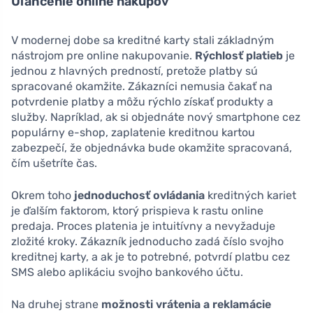
Uľahčenie online nákupov
V modernej dobe sa kreditné karty stali základným
nástrojom pre online nakupovanie.
Rýchlosť platieb
je
jednou z hlavných predností, pretože platby sú
spracované okamžite. Zákazníci nemusia čakať na
potvrdenie platby a môžu rýchlo získať produkty a
služby. Napríklad, ak si objednáte nový smartphone cez
populárny e-shop, zaplatenie kreditnou kartou
zabezpečí, že objednávka bude okamžite spracovaná,
čím ušetríte čas.
Okrem toho
jednoduchosť ovládania
kreditných kariet
je ďalším faktorom, ktorý prispieva k rastu online
predaja. Proces platenia je intuitívny a nevyžaduje
zložité kroky. Zákazník jednoducho zadá číslo svojho
kreditnej karty, a ak je to potrebné, potvrdí platbu cez
SMS alebo aplikáciu svojho bankového účtu.
Na druhej strane
možnosti vrátenia a reklamácie